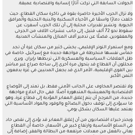
الجولات السابقة التي تركت آثارًا إنسانية واقتصادية عميقة.
ولا تزال الحرب الأخيرة حاضرة بقوة في ذاكرة سكان القطاع، حيث
خلفت دمارًا واسعًا في الأحياء السكنية والبنية التحتية والمرافق
الحيوية. وتشير تقديرات محلية إلى أن تلك الحرب أسفرت عن
سقوط نحو 72 ألف قتيل، إلى جانب عشرات الآلاف من الجرحى
والمفقودين، فضلًا عن تدمير آلاف المنازل والمنشآت المدنية.
ومع استمرار التوتر الإقليمي، يخشى كثير من سكان غزة أن تجد
حماس نفسها منخرطة في مواجهة جديدة مع إسرائيل، خاصة في
ظل العلاقات السياسية والعسكرية التي تربطها بإيران. ويرى
محللون أن القطاع قد يتحول مرة أخرى إلى ساحة صراع غير مباشر
بين القوى الإقليمية، الأمر الذي قد يجعل المدنيين في غزة يدفعون
الثمن الأكبر.
ولا تقتصر المخاوف على الجانب الأمني فقط، بل تمتد إلى الأوضاع
الاقتصادية والمعيشية المتدهورة أصلًا. ففي حال اندلاع مواجهة
جديدة، من المرجح أن يتم إغلاق المعابر المؤدية إلى قطاع غزة، وهو
ما سيؤدي إلى توقف دخول البضائع والوقود والمواد الأساسية التي
يعتمد عليها السكان بشكل يومي.
ويحذر خبراء اقتصاديون من أن إغلاق المعابر قد يؤدي إلى نقص حاد
في السلع الأساسية وارتفاع كبير في الأسعار، خاصة أن القطاع
يعاني بالفعل من معدلات مرتفعة من البطالة والفقر، إضافة إلى