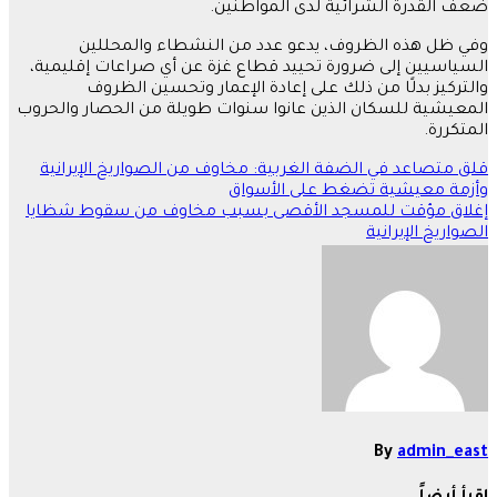
ضعف القدرة الشرائية لدى المواطنين.
وفي ظل هذه الظروف، يدعو عدد من النشطاء والمحللين
السياسيين إلى ضرورة تحييد قطاع غزة عن أي صراعات إقليمية،
والتركيز بدلًا من ذلك على إعادة الإعمار وتحسين الظروف
المعيشية للسكان الذين عانوا سنوات طويلة من الحصار والحروب
المتكررة.
تصفّح
قلق متصاعد في الضفة الغربية: مخاوف من الصواريخ الإيرانية
وأزمة معيشية تضغط على الأسواق
المقالات
إغلاق مؤقت للمسجد الأقصى بسبب مخاوف من سقوط شظايا
الصواريخ الإيرانية
By
admin_east