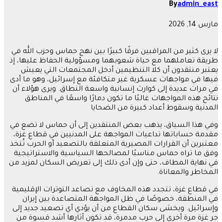
By
admin_east
مارس 14, 2026
لا يرى كثير من المراقبين فرقًا كبيرًا بين نهج حماس وحزب الله في
طريقة تعاملهما مع حياة شعوبهما ومسؤولية الحفاظ عليها، إذ
يعتبر منتقدون أن كلا التنظيمين أدخل المجتمعات التي يعيش
فيها في مواجهات عسكرية غير متكافئة مع إسرائيل، وهو ما أدى
في مرات عديدة إلى كوارث إنسانية واسعة النطاق. ويرى هؤلاء أن
نتائج هذه المواجهات غالبًا ما تكون دمارًا واسعًا في المناطق
المدنية وسقوط أعداد كبيرة من الضحايا
وفي هذا السياق، يذهب بعض المنتقدين إلى أن حماس لا تضع في
مقدمة حساباتها تداعيات المواجهة على المدنيين في قطاع غزة،
معتبرين أن القرارات المصيرية المتعلقة بالتصعيد أو الحرب تُتخذ
وفق ما تراه حماس مناسبًا لمصالحها السياسية والاستراتيجية
في نهاية المطاف، حتى وإن أدى ذلك إلى تعريض السكان لمزيد من
المخاطر والمعاناة.
في قطاع غزة، تتجدد هذه المخاوف مع تصاعد التوترات الإقليمية
في المنطقة، خصوصًا في ظل المواجهة المتصاعدة بين إيران
وإسرائيل. ويخشى سكان القطاع من أن يؤدي أي تصعيد جديد إلى
جر غزة مرة أخرى إلى حرب مدمرة، قد تكون آثارها أشد قسوة من