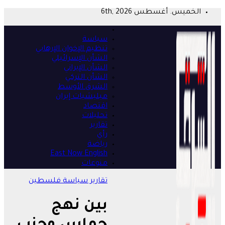
Skip
الخميس. أغسطس 6th, 2026
to
content
سياسة
تنظيم الإخوان الإرهابي
الشأن الإسرائيلي
الشأن الإيراني
الشأن التركي
الشرق الأوسط
ميليشيات إيران
اقتصاد
تحليلات
تقارير
رأي
رياضة
East Now English
منوعات
تقارير
سياسة
فلسطين
بين نهج