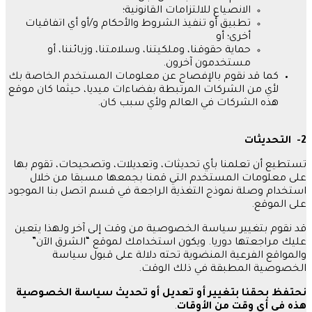
الانصياع للالتزامات القانونية؛
تطبيق أو تنفيذ الشروط والأحكام و
/
أو أي اتفاقيات
أخرى؛ أو
حماية حقوقنا، وملكيتنا، وسلامتنا، وزبائننا، أو
مستخدمون آخرون
.
كما قد نقوم بالإفصاح عن معلومات المستخدم الخاصة بك
لأي من الشركات المرتبطة بفضاءات ميديا، حيثما كان موقع
هذه الشركات في العالم ولأي سبب كان
.
2-
التحديثات
تستطيع أن تعلمنا بأي تحديثات، وتعديلات، وتصحيحات، تقوم بها
على معلومات المستخدم التي قمنا بجمعها مسبقا من خلال
استخدام وصلة نموذج التغذية الراجعة في قسم
اتصل بنا
الموجود
على الموقع
.
قد نقوم بتغيير سياسة الخصوصية من وقت إلى آخر ولهذا يتعين
عليك مراجعتها دوريا
.
ويكون استخدامك لموقع
“
الشرق الآن
”
والمواقع الفرعية المنضوية تحته دلالة على قبول سياسة
الخصوصية المطبقة في ذلك الوقت
.
نحتفظ
بحقنا
بتغيير
أو
تعديل
أو
تحديث
سياسة
الخصوصية
هذه
في
أي
وقت
من
الأوقات
.