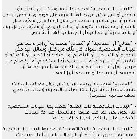
– “
البيانات الشخصية
”
يُقصد بها المعلومات التي تتعلق بأي
شخص أو التي يمكن من خلالها التعرف على هوية أي شخص بشكل
مباشر أو غير مباشر، وبخاصة من خلال الإشارة إلى معرِّف مثل
الاسم أو رقم تعريف الهوية، أو بيانات الموقع، أو معرِّف عبر الإنترنت
أو الاقتصادية أو الثقافية أو الاجتماعية لهذا الشخص
.
– “
يعالج
”
أو
“
معالجة
”
أو
“
مُعالَج
”
يُقصد به أي إجراء يتم على
البيانات الشخصية، سواء أكان ذلك من خلال وسائل آلية مثل
التجميع أو التسجيل أو التنظيم أو الهيكلة أو التخزين أو التهيئة أو
التغيير، أم الاسترجاع، أو الاستشارة، أو الاستخدام، أو الإفصاح عن
طريق النقل أو النشر أو خلاف ذلك إتاحتها، أو مواءمتها أو
تجميعها أو تقييدها أو مسحها أو إتلافها
.
– “
المعالِج
”
يُقصد به أي شخص أو كيان يتولى معالجة البيانات
الشخصية بالنيابة عن الجهة صاحبة التصرف
(
بخلاف موظفي
الجهة صاحبة التصرف
).
– “
البيانات الشخصية ذات الصلة
”
يُقصد بها البيانات الشخصية
التي نكون نحن المراقب عليها
.
ولا تشمل صراحة البيانات
الشخصية التي لا نكون نحن المراقب عليها
.
– “
البيانات الشخصية بالغة الأهمية
”
يُقصد بها البيانات الشخصية
المتعلقة بالعرق أو الأثنية، أو الآراء السياسية، أو المعتقدات