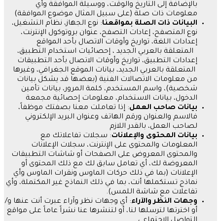
بالإضافة إلى التاريخ والوقت، ووسيلة الموافقة وأي
معلومات ذات صلة
(
على سبيل المثال موضوع الموافقة
)
البيانات
ذات
الصلة
بمواقعنا
:
نوع الجهاز، نظام التشغيل،
نوع المتصفح، إعادات التصفح، عنوان بروتوكول الإنترنت،
إعدادات اللغة، تواريخ وأوقات الاتصال بأحد المواقع
المتعلقة بالعربي الجديد ، إحصائيات استخدام التطبيق،
إعدادات التطبيق، تواريخ وأوقات الاتصال بأحد التطبيقات
المتعلقة بالعربي الجديد، بيانات الموقع الجغرافي، وغيرها
من معلومات الاتصالات الفنية
(
بعضها قد يشكل بيانات
شخصية
)
، واسم المستخدم، كلمة المرور، بيانات تأمين
الدخول، بيانات الاستخدام، معلومات إحصائية مجمعة
بيانات
صاحب
العمل
:
إذا تعاملت معنا بصفتك موظفاً،
فالاسم والعنوان ورقم الهاتف وعنوان البريد الإلكتروني
لصاحب العمل، بالقدر اللازم
بيانات
المحتوى
والإعلانات
:
سجلات تفاعلاتك مع
المعلومات والمحتوى على الإنترنت، سجلات الإعلانات
والمحتوى المعروض على الصفحات أو شاشات التطبيقات
المعروضة لك، أي تعامل سابق لك مع ذلك المحتوى أو
الإعلانات
(
بما في ذلك حركات الماوس ونقرات الماوس وأي
نماذج تستكملها أنت، بما في ذلك النماذج غير المكتملة، وأي
تفاعلات مع شاشة اللمس
).
وجهات
النظر
والآراء
:
أي وجهات نظر وآراء عبرت أنت عنها و
/
أو اخترتها لترسلها لنا، أو لتنشرها عنا نشراً عاماً على مواقع
التواصل الاجتماعي
.