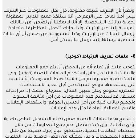
بها وفقاً للقانون
.
ونظراً لأن الإنترنت شبكة مفتوحة، فإن نقل المعلومات عبر الإنترنت
ليس آمناً تماماً
.
على الرغم من أننا سننفذ جميع التدابير المعقولة
لحماية بياناتك الشخصية، إلا أننا لا يمكننا أن نضمن أمن بياناتك
المرسلة إلينا عبر الإنترنت، ولذا، فإنك تتحمل المخاطرة المتعلقة
بإرسال البيانات عبر الإنترنت وكذا المسؤولية عن ضمان أن أي بيانات
شخصية ترسلها إلينا تُرسل لنا بشكل آمن
.
8-
ملفات
تعريف
الارتباط
(
كوكيز
)
يتوجب عليك أن تعلم أنه من الممكن أن يتم جمع المعلومات
والبيانات تلقائيا من خلال استخدام الملفات النصية
(
كوكيز
).
وهي
ملفات نصية صغيرة يتم من خلالها حفظ المعلومات الأساسية
التي يستخدمها موقع الشبكة من أجل تحديد الاستخدامات
المتكررة للموقع وعلى سبيل المثال، استرجاع اسمك إذا تم إدخاله
مسبقا
.
قد نستخدم هذه المعلومات من أجل متابعة السلوك
وتجميع بيانات كلية من أجل تحسين الموقع، واستهداف الإعلانات
وتقييم الفعالية العامة لمثل هذه الإعلانات
.
لا تندمج هذه الملفات النصية ضمن نظام التشغيل الخاص بك ولا
تؤذي ملفاتك
.
وإن كنت تفضل عدم جمع المعلومات من خلال
استخدام الملفات النصية، تستطيع اتباع إجراء بسيط من خلال
معظم المتصفحات والتي تمكنّك من رفض خاصية تنزيل الملفات