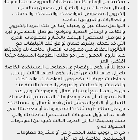
تمكيننا من الإيفاء بكافة المتطلبات المفروضة علينا قانونيا؛
إرسال مخاطبات دورية إليك
(
والتي تتضمن رسالة بريد
إلكتروني
)
، بخصوص المواصفات، والمنتجات، والخدمات،
والفعاليات، والعروض الخاصة
.
التواصل معك عبر أي وسيلة
(
بما في ذلك البريد الإلكتروني
والهاتف والرسائل النصية ومواقع التواصل الاجتماعي والبرد
والتواصل الشخصي
)
لإبلاغك بالأخبار والمعلومات الأخرى
التي قد تهمك، بشرط ضمان توافق تلك التبليغات مع
القانون؛ الحفاظ على معلومات الاتصال الخاصة بك وتحديثها
عند اللزوم؛ الحصول على موافقتك الطوعية المسبقة حيثما
اقتضى الأمر
.
يجوز لنا أن نقوم بالإفصاح عن معلومات المستخدم الخاصة
بك إلى طرف ثالث من أجل أن يقوم الطرف الثالث بإرسال
مخاطبات دورية لك بخصوص المواصفات، والمنتجات،
والخدمات، والفعاليات، والعروض الخاصة بالنيابة عنا؛
في حال قمنا ببيع أو شراء أعمال أو موجودات، وفي هذه
الحالة يجوز لنا أن نفصح معلومات المستخدم الخاصة بك
للشاري أو البائع المحتمل لمثل هذه الأعمال أو الممتلكات؛
في حال تملك طرف ثالث كافة موجوداتنا أو معظمها، ففي
هذه الحالة تؤول معلومات المستخدم الخاصة بك والتي
قمت بتقديمها لنا إلى الطرف الثالث كجزء من الموجودات
المنقولة له؛ و
في حال توجب علينا الإفصاح عن أو مشاركة معلومات
المستخدم الخاصة بك من أجل
: