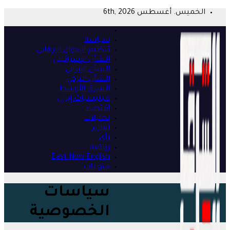
Skip
الخميس. أغسطس 6th, 2026
to
content
سياسة
تنظيم الإخوان الإرهابي
الشأن الإسرائيلي
الشأن الإيراني
الشأن التركي
الشرق الأوسط
ميليشيات إيران
اقتصاد
تحليلات
تقارير
رأي
رياضة
East Now English
منوعات
سياسات
الخصوصية