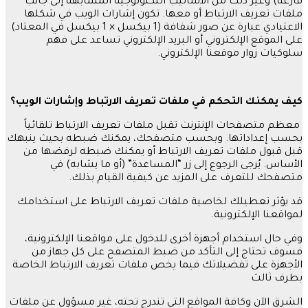
فارغة
)
وغير ذلك من الأساليب التكنولوجية المشابهة إلى جانب
ملفات تعريف الارتباط أو معها
.
تكون إشارات الويب في شكلها
الاعتيادي عبارة عن صور شفافة
(1
بيكسل
× 1
بيكسل في المعتاد
)
على الموقع الإلكتروني أو البريد الإلكتروني تساعد على فهم
سلوكيات زوار موقعنا الإلكتروني
.
كيف
يمكنك
التحكم
في
ملفات
تعريف
الارتباط
وإشارات
الويب؟
معظم متصفحات الإنترنت تقبل ملفات تعريف الارتباط تلقائياً
بحسب إعداداتها
.
وبحسب متصفحك، يمكنك ضبطه بحيث ينبهك
قبل قبول ملفات تعريف الارتباط أو يمكنك ضبطه لرفضها من
الأساس
.
يُرجى الرجوع إلى زر
“
المساعدة
” (
أو ما يشابه
)
في
متصفحك للتعرف على المزيد عن كيفية القيام بذلك
.
قد يؤثر تعطيلك لخاصية ملفات تعريف الارتباط على استخدامك
لمواقعنا الإلكترونية
.
وفي حال استخدام أجهزة أخرى للدخول على مواقعنا الإلكترونية،
فسوف تحتاج إلى التأكد من ضبط المتصفح على كل جهاز من
الأجهزة على تفضيلاتك فيما يخص ملفات تعريف الارتباط الخاصة
بطرف ثالث
الشرق الآن وكافة المواقع التي تندرج تحته، غير مسؤول عن ملفات