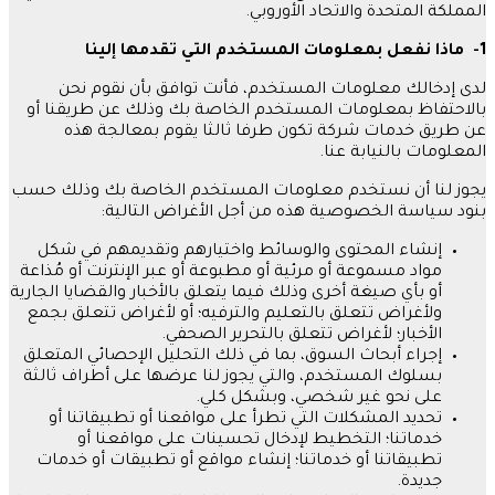
المملكة المتحدة والاتحاد الأوروبي
.
1-
ماذا
نفعل
بمعلومات
المستخدم
التي
تقدمها
إلينا
لدى إدخالك معلومات المستخدم، فأنت توافق بأن نقوم نحن
بالاحتفاظ بمعلومات المستخدم الخاصة بك وذلك عن طريقنا أو
عن طريق خدمات شركة تكون طرفا ثالثا يقوم بمعالجة هذه
المعلومات بالنيابة عنا
.
يجوز لنا أن نستخدم معلومات المستخدم الخاصة بك وذلك حسب
بنود سياسة الخصوصية هذه من أجل الأغراض التالية
:
إنشاء المحتوى والوسائط واختيارهم وتقديمهم في شكل
مواد مسموعة أو مرئية أو مطبوعة أو عبر الإنترنت أو مُذاعة
أو بأي صيغة أخرى وذلك فيما يتعلق بالأخبار والقضايا الجارية
ولأغراض تتعلق بالتعليم والترفيه؛ أو لأغراض تتعلق بجمع
الأخبار؛ لأغراض تتعلق بالتحرير الصحفي
.
إجراء أبحاث السوق، بما في ذلك التحليل الإحصائي المتعلق
بسلوك المستخدم، والتي يجوز لنا عرضها على أطراف ثالثة
على نحو غير شخصي، وبشكل كلي
.
تحديد المشكلات التي تطرأ على مواقعنا أو تطبيقاتنا أو
خدماتنا؛ التخطيط لإدخال تحسينات على مواقعنا أو
تطبيقاتنا أو خدماتنا؛ إنشاء مواقع أو تطبيقات أو خدمات
جديدة
.