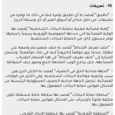
10-
تعريفات
– “
تطبيق
”
يُقصد به أي تطبيق نوفره
(
بما في ذلك ما نوفره من
تطبيقات من خلال متاجر أو أسواق الغير أو بأي وسيلة أخرى
).
– “
ولاية قضائية معنية بحماية البيانات الشخصية
”
يُقصد بها
الولاية القضائية التي حددتها المفوضية الأوروبية رسمياً باعتبارها
توفر مستوى كافٍ من الحماية للبيانات الشخصية
.
– “
ملف تعريف الارتباط
”
يُقصد به ملف صغير يتم وضعه على
جهازك عندما تزور موقعاً إلكترونياً
(
بما في ذلك مواقعنا
).
وتشمل
الإشارة إلى
“
ملف تعريف الارتباط
”
في هذا الإشعار التقنيات
المشابهة، مثل برامج الويب الملحقة للتبع وصور جيف الشفافة
.
– “
الجهة صاحبة الحق في التصرف
”
يُقصد به الكيان الذي يقرر
سبب وكيفية معالجة البيانات الشخصية
.
وفي الكثير من الولايات
القضائية، تتحمل الجهة صاحبة التصرف المسؤولية الرئيسية عن
الامتثال لقوانين حماية البيانات المعمول بها
.
– “
سلطة حماية البيانات
”
يُقصد بها سلطة عامة مستقلة تكون
مكلفة قانوناً بالإشراف على الامتثال لقوانين حماية البيانات
المعمول بها
.
– “
المنطقة الأوروبية
”
يُقصد بها منطقة الاتحاد الأوروبي
.