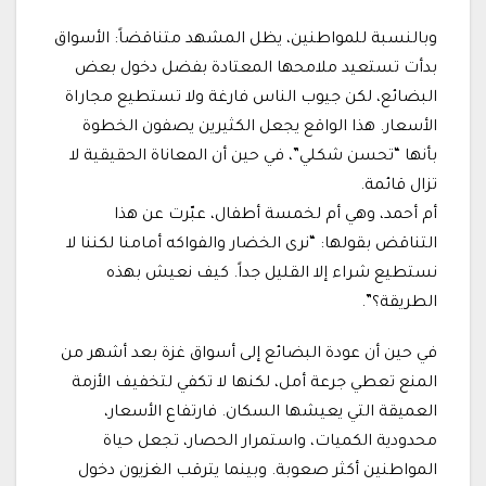
وبالنسبة للمواطنين، يظل المشهد متناقضاً: الأسواق
بدأت تستعيد ملامحها المعتادة بفضل دخول بعض
البضائع، لكن جيوب الناس فارغة ولا تستطيع مجاراة
الأسعار. هذا الواقع يجعل الكثيرين يصفون الخطوة
بأنها “تحسن شكلي”، في حين أن المعاناة الحقيقية لا
تزال قائمة.
أم أحمد، وهي أم لخمسة أطفال، عبّرت عن هذا
التناقض بقولها: “نرى الخضار والفواكه أمامنا لكننا لا
نستطيع شراء إلا القليل جداً. كيف نعيش بهذه
الطريقة؟”.
في حين أن عودة البضائع إلى أسواق غزة بعد أشهر من
المنع تعطي جرعة أمل، لكنها لا تكفي لتخفيف الأزمة
العميقة التي يعيشها السكان. فارتفاع الأسعار،
محدودية الكميات، واستمرار الحصار، تجعل حياة
المواطنين أكثر صعوبة. وبينما يترقب الغزيون دخول