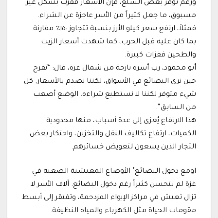
ورغم توفر بعض السلع، فإن الأسعار قفزت بشكل غير
مسبوق، ما جعل كثيراً من الأسر عاجزة عن الشراء.
فمثلاً، ارتفع سعر كيلو الأرز بنسبة تتجاوز ١٥٠٪ مقارنة
بما كان عليه قبل الحرب، كما شهدت أسعار الزيت
والطحين قفزات كبيرة.
أبو محمود، رب أسرة نازحة من شمال غزة، قال: “نفرح
حين نرى البضائع في الأسواق، لكننا نصدم بالأسعار. كل
شيء متوفر لكننا لا نستطيع شراءه. الوضع أصعب
من السابق”.
هذا الارتفاع يُعزى إلى عدة أسباب، منها محدودية
الكميات، ارتفاع تكاليف النقل والتخزين، واحتكار بعض
التجار الذين يسعون لتعويض خسائرهم.
اومع دخول البضائع٬ الأوضاع المعيشية الصعبة في
غزة لم تتحسن كثيراً رغم دخول البضائع. آلاف الأسر لا
تزال تعيش في مراكز الإيواء المزدحمة، وتفتقر إلى أبسط
مقومات الحياة مثل الكهرباء والمياه النظيفة.