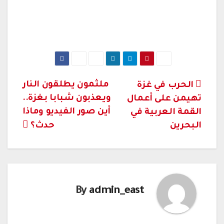
تصفّح
ملثمون يطلقون النار
الحرب في غزة
ويعذبون شبابا بغزة..
تهيمن على أعمال
المقالات
أين صور الفيديو وماذا
القمة العربية في
البحرين
حدث؟
By
admin_east