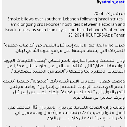
By
admin_east
سبتمبر 23, 2024
Smoke billows over southern Lebanon following Israeli strikes,
amid ongoing cross-border hostilities between Hezbollah and
Israeli forces, as seen from Tyre, southern Lebanon September
23, 2024 REUTERS/Aziz Taher
حذرت وزارة الخارجية الايرانية إسرائيل، الاثنين، من “تداعيات خطيرة”
للضربات التي يشنها جيشها على مواقع لحزب الله في لبنان.
ودان المتحدث باسم الخارجية ناصر كنعاني “بشدة الهجمات الجوية
الواسعة النطاق” التي شنتها اسرائيل على جنوب لبنان محذرا من
التداعيات الخطيرة لما وصفها بـ”المغامرة الجديدة للصهاينة”.
ووصف كنعاني الضربات الاسرائيلية بأنها “مجنونة”، منتقدا “بشدة
الدعم الذي تقدمه الولايات المتحدة إلى إسرائيل”، وداعيا مجلس
الأمن الدولي إلى “اتخاذ تدابير فورية” لإنهاء الحرب بين إسرائيل
وحركة حماس في قطاع غزة.
وقالت وزارة الصحة اللبنانية في بيان، الاثنين، إن 182 شخصا على
الأقل قتلوا وأصيب 727 بينهم نساء وأطفال ومسعفون في
الضربات الإسرائيلية على جنوب لبنان اليوم.