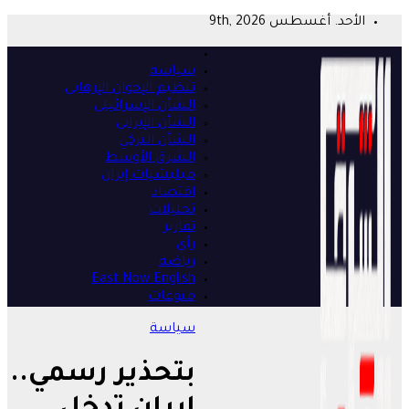
Skip
الأحد. أغسطس 9th, 2026
to
content
سياسة
تنظيم الإخوان الإرهابي
الشأن الإسرائيلي
الشأن الإيراني
الشأن التركي
الشرق الأوسط
ميليشيات إيران
اقتصاد
تحليلات
تقارير
رأي
رياضة
East Now English
منوعات
سياسة
بتحذير رسمي..