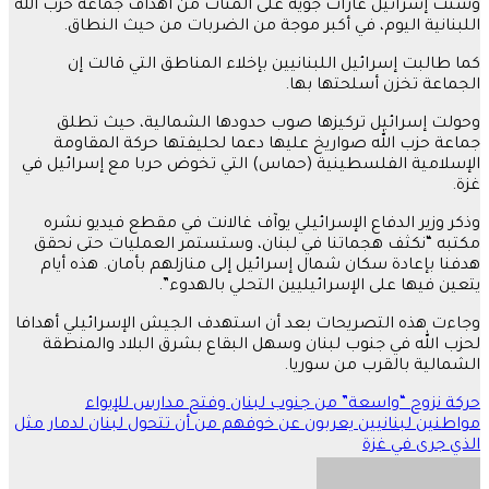
وشنت إسرائيل غارات جوية على المئات من أهداف جماعة حزب الله
اللبنانية اليوم، في أكبر موجة من الضربات من حيث النطاق.
كما طالبت إسرائيل اللبنانيين بإخلاء المناطق التي قالت إن
الجماعة تخزن أسلحتها بها.
وحولت إسرائيل تركيزها صوب حدودها الشمالية، حيث تطلق
جماعة حزب الله صواريخ عليها دعما لحليفتها حركة المقاومة
الإسلامية الفلسطينية (حماس) التي تخوض حربا مع إسرائيل في
غزة.
وذكر وزير الدفاع الإسرائيلي يوآف غالانت في مقطع فيديو نشره
مكتبه “نكثف هجماتنا في لبنان، وستستمر العمليات حتى نحقق
هدفنا بإعادة سكان شمال إسرائيل إلى منازلهم بأمان. هذه أيام
يتعين فيها على الإسرائيليين التحلي بالهدوء”.
وجاءت هذه التصريحات بعد أن استهدف الجيش الإسرائيلي أهدافا
لحزب الله في جنوب لبنان وسهل البقاع بشرق البلاد والمنطقة
الشمالية بالقرب من سوريا.
تصفّح
حركة نزوح “واسعة” من جنوب لبنان وفتح مدارس للإيواء
مواطنين لبنانيين يعربون عن خوفهم من أن تتحول لبنان لدمار مثل
المقالات
الذي جرى في غزة