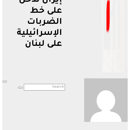
إيران تدخل
على خط
الضربات
الإسرائيلية
على لبنان