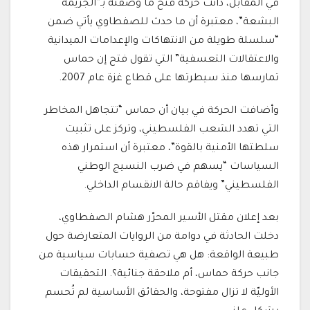
في المقابل، دانت حركة فتح ما وصفته بـ”الجريمة
البشعة”، معتبرة أن ما حدث للصفطاوي يأتي ضمن
“سلسلة طويلة من الانتهاكات والإعدامات الميدانية
والاعتقالات التعسفية” التي تقول فتح إن حماس
تمارسها منذ سيطرتها على قطاع غزة عام 2007.
وأضافت الحركة في بيان أن حماس “تتجاهل المخاطر
التي تهدد الشعب الفلسطيني، وتركز على تثبيت
سلطتها الأمنية بالقوة”، معتبرة أن استمرار هذه
السياسات “يسهم في ضرب النسيج الوطني
الفلسطيني” ويفاقم حالة الانقسام الداخلي.
بعد إعلان مقتل الأسير المحرّر هشام الصفطاوي،
دخلت الحادثة في دوامة من الروايات المتعارضة حول
طبيعة الواقعة: هل هي تصفية حسابات سياسية من
جانب حركة حماس، أم ملاحقة جنائية؟. التحقيقات
الأوليّة لا تزال مفتوحة، والحقائق الأساسية لم تُحسم