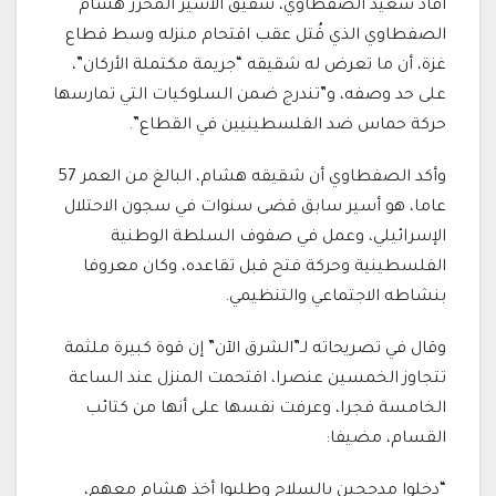
أفاد سعيد الصفطاوي، شقيق الأسير المحرر هشام
الصفطاوي الذي قُتل عقب اقتحام منزله وسط قطاع
غزة، أن ما تعرض له شقيقه “جريمة مكتملة الأركان”،
على حد وصفه، و”تندرج ضمن السلوكيات التي تمارسها
حركة حماس ضد الفلسطينيين في القطاع”.
وأكد الصفطاوي أن شقيقه هشام، البالغ من العمر 57
عاما، هو أسير سابق قضى سنوات في سجون الاحتلال
الإسرائيلي، وعمل في صفوف السلطة الوطنية
الفلسطينية وحركة فتح قبل تقاعده، وكان معروفا
بنشاطه الاجتماعي والتنظيمي.
وقال في تصريحاته لـ”الشرق الآن” إن قوة كبيرة ملثمة
تتجاوز الخمسين عنصرا، اقتحمت المنزل عند الساعة
الخامسة فجرا، وعرفت نفسها على أنها من كتائب
القسام، مضيفا:
“دخلوا مدججين بالسلاح وطلبوا أخذ هشام معهم،