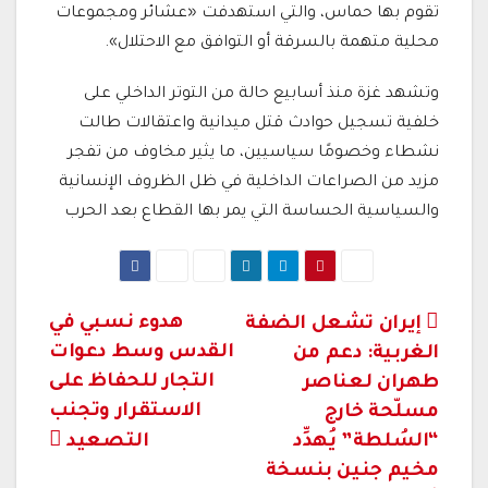
تقوم بها حماس، والتي استهدفت «عشائر ومجموعات
محلية متهمة بالسرقة أو التوافق مع الاحتلال».
وتشهد غزة منذ أسابيع حالة من التوتر الداخلي على
خلفية تسجيل حوادث قتل ميدانية واعتقالات طالت
نشطاء وخصومًا سياسيين، ما يثير مخاوف من تفجر
مزيد من الصراعات الداخلية في ظل الظروف الإنسانية
والسياسية الحساسة التي يمر بها القطاع بعد الحرب
تصفّح
هدوء نسبي في
إيران تشعل الضفة
القدس وسط دعوات
الغربية: دعم من
المقالات
التجار للحفاظ على
طهران لعناصر
الاستقرار وتجنب
مسلّحة خارج
“السُلطة” يُهدِّد
التصعيد
مخيم جنين بنسخة