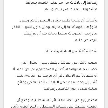
إضافة إلى بلاغات من مواطنين تتهمه بسرقة
مشغولات ذهبية تقدر بالكيلوات».
وأضاف أن عندما طُلب منه رد المسروقات، رفض،
فتوجّهت قوة أمنية إلى منزله، وحين حاول الهرب بالقفز
من إحدى الشرفات سقط ومات فوراً، ولم يُطلَق
الرصاص عليه.
شهادة ثالثة من العائلة والعشائر
مصدر ثالث، من العائلة ويقطن بجوار المنزل الذي
حصلت فيه الواقعة، أكد أن الصفطاوي لم يكن «عميلًا
أو متعاوناً مع الاحتلال في أي مرحلة من حياته»، لكنه
أشار إلى وجود «عديد من البلاغات الجنائية في وقائع
مدنية ضده»، دون تفاصيل إضافية.
مصدر رابع من اتحاد العشائر الفلسطينية أوضح أن
الهيئة اطلعت على ملفات الصفطاوي لدى أجهزة «أمن