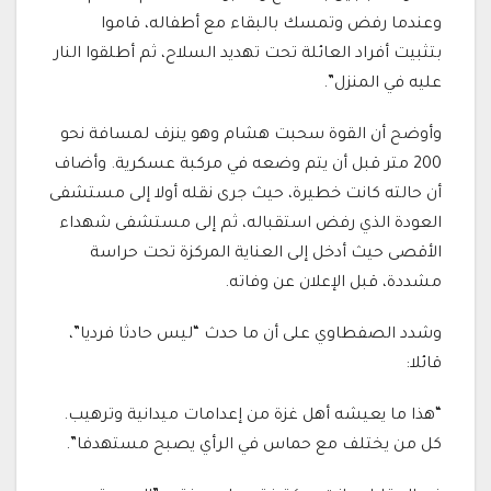
وعندما رفض وتمسك بالبقاء مع أطفاله، قاموا
بتثبيت أفراد العائلة تحت تهديد السلاح، ثم أطلقوا النار
عليه في المنزل”.
وأوضح أن القوة سحبت هشام وهو ينزف لمسافة نحو
200 متر قبل أن يتم وضعه في مركبة عسكرية. وأضاف
أن حالته كانت خطيرة، حيث جرى نقله أولا إلى مستشفى
العودة الذي رفض استقباله، ثم إلى مستشفى شهداء
الأقصى حيث أدخل إلى العناية المركزة تحت حراسة
مشددة، قبل الإعلان عن وفاته.
وشدد الصفطاوي على أن ما حدث “ليس حادثا فرديا”،
قائلا:
“هذا ما يعيشه أهل غزة من إعدامات ميدانية وترهيب.
كل من يختلف مع حماس في الرأي يصبح مستهدفا”.