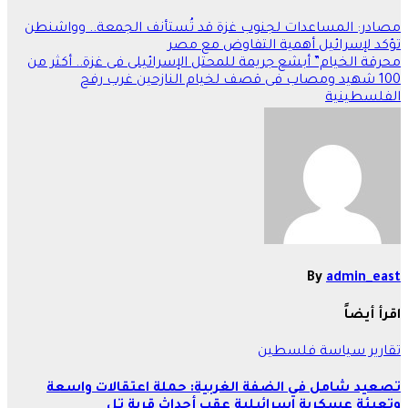
تصفّح
مصادر: المساعدات لجنوب غزة قد تُستأنف الجمعة.. وواشنطن
تؤكد لإسرائيل أهمية التفاوض مع مصر
المقالات
محرقة الخيام” أبشع جريمة للمحتل الإسرائيلى فى غزة.. أكثر من
100 شهيد ومصاب فى قصف لخيام النازحين غرب رفح
الفلسطينية
By
admin_east
اقرأ أيضاً
تقارير
سياسة
فلسطين
تصعيد شامل في الضفة الغربية: حملة اعتقالات واسعة
وتعبئة عسكرية إسرائيلية عقب أحداث قرية تل