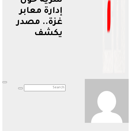
سرية حول
إدارة معابر
غزة.. مصدر
يكشف