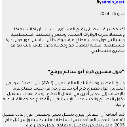
By
admin_east
مايو 26, 2024
أكد مصدر فلسطيني رفيع المستوى، السبت أن نقاشا دقيقا
ومفصلا تجريه الولايات المتحدة ومصر والسلطة الفلسطينية
وإسرائيل حول معابر قطاع غزة، موضحا أن النقاش يدور حول إدارة
فلسطينية رسمية للمعابر مع إمكانية وجود طرف ثالث بتوافق
مصري فلسطيني.
“حول معبري كرم أبو سالم ورفح”
وأبلغ المصدر وكالة أنباء العالم العربي (AWP) بأن الحديث يدور في
الأساس حول معبري كرم أبو سالم ورفح في جنوب قطاع غزة،
بالإضافة إلى معابر أخرى في شمال القطاع، وذلك بهدف تسهيل
دخول البضائع والمساعدات الإنسانية إلى القطاع وحركة الأفراد منه
وإليه.
كما أضاف أن النقاش يجري بشكل دقيق ومفصل حول إعادة تفعيل
اتفاقية المعابر الموقعة بين السلطة الفلسطينية وإسرائيل عام
2005، والتي تتضمن تفاصيل متعلقة بعمل معابر غزة.