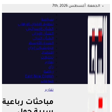
Skip
الجمعة. أغسطس 7th, 2026
to
content
سياسة
تنظيم الإخوان الإرهابي
الشأن الإسرائيلي
الشأن الإيراني
الشأن التركي
الشرق الأوسط
ميليشيات إيران
اقتصاد
تحليلات
تقارير
رأي
رياضة
East Now English
منوعات
تقارير
مباحثات رباعية