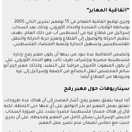
“اتفاقية المعابر”
وجرى توقيع اتفاقية المعابر في 15 نوفمبر تشرين الثاني 2005
بوساطة الولايات المتحدة والاتحاد الأوروبي، وذلك بعد انسحاب
إسرائيل من قطاع غزة في أغسطس آب من ذلك العام، بهدف
تنظيم الحركة والوصول إلى القطاع وتعزيز حرية الحركة والتنقل
للفلسطينيين وتسهيل التجارة وتنمية الاقتصاد الفلسطيني.
وتتضمن الاتفاقية عدة بنود من بينها أن يكون معبر رفح بإدارة
فلسطينية مصرية وبإشراف طرف ثالث وهو الاتحاد الأوروبي، على
أن يكون المبعوث الأميركي مراقبا على التنفيذ، وكذلك معبر كرم أبو
سالم المخصص لنقل البضائع من الضفة وإسرائيل إلى غزة
وخروجها من القطاع أيضا.
سيناريوهات حول معبر رفح
أما فيما يتعلق بمعبر رفح، أشار المصدر إلى أن هناك عدة طروحات
تتعلق بعمل المعبر لم يجر التوافق على أي منها حتى اللحظة، لكنه
قال إن هناك مسارا فلسطينيا مصريا يشدد على ضرورة انسحاب
الجيش الإسرائيلي بشكل كامل من المعبر ومحيطه، على أن يجري
حديث مع حماس لضمان عدم تضرر عمل المعبر.