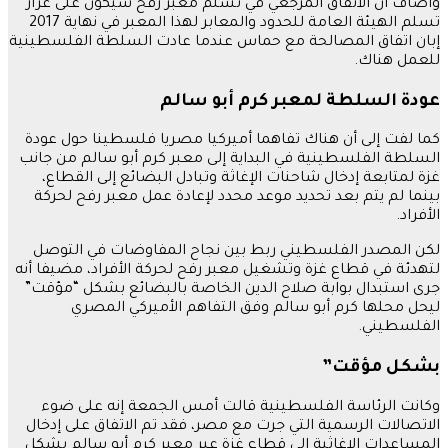
وأضاف أن الاتفاق المرجعي في تسلم معبر رفح سيكون على غرار
تسلم الهيئة العامة للحدود والمعابر لهذا المعبر في نهاية 2017
إبان اتفاق المصالحة مع حماس عندما عادت السلطة الفلسطينية
للعمل هناك.
عودة السلطة لمعبر كرم أبو سالم
كما لفت إلى أن هناك تفاهما أميركيا مصريا فلسطينا حول عودة
السلطة الفلسطينية في البداية إلى معبر كرم أبو سالم من جانب
غزة لمتابعة إدخال شاحنات الإغاثة وتبادل البضائع إلى القطاع،
بينما لم يتم بعد تحديد موعد محدد لإعادة عمل معبر رفح لحركة
الأفراد.
لكن المصدر الفلسطيني ربط بين نجاح المفاوضات في التوصل
لتهدئة في قطاع غزة وتشغيل معبر رفح لحركة الأفراد، مضيفا أنه
جرى استبدال بوابة صلاح الدين الخاصة بالبضائع بشكل “مؤقت”
ليحل محلها كرم أبو سالم وفق التفاهم الأميركي المصري
الفلسطيني.
بشكل مؤقت”
وكانت الرئاسة الفلسطينية قالت أمس الجمعة إنه على ضوء
الاتصالات الرسمية التي جرت مع مصر، فقد تم الاتفاق على إدخال
المساعدات الإغاثية إلى قطاع غزة عبر معبر كرم أبو سالم بشكل