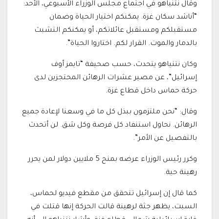
وقال نتنياهو في اجتماع مجلس الوزراء الأسبوعي، الأحد:
“أناشد سكان غزة. يمكنكم اختيار الحياة وضمان
مستقبلكم ومستقبل عائلاتكم، أو يمكنكم التشبث
بالدمار والموت. القرار لكم. اختاروا الحياة”.
وكان نتنياهو يتحدث، حسب صحيفة “تايمز أوف
إسرائيل”، عن مصير عشرات الرهائن المحتجزين لدى
حركة حماس داخل قطاع غزة.
وقال: “نحن ملتزمون ببذل كل ما في وسعنا لإعادة جميع
الرهائن. نحاول استنفاد كل فرصة وكل شق. لن أتحدث
بالتفصيل عن الأمر”.
وكرر رئيس الوزراء عرضه بمنح 5 ملايين دولار لمن يحرر
رهينة حية.
كما قال إن إسرائيل تتحقق من مقطع فيديو لحماس،
السبت، يظهر جثة لرهينة قالت الحركة إنها قتلت في