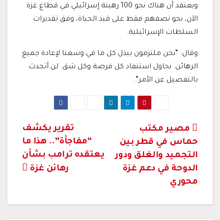
ويعتقد أن هناك نحو 100 رهينة إسرائيلي في قطاع غزة
الآن، نحو نصفهم فقط على قيد الحياة، وفق تقديرات
السلطات الإسرائيلية.
وقال: “نحن ملتزمون ببذل كل ما في وسعنا لإعادة جميع
الرهائن. نحاول استنفاد كل فرصة وكل شق. لن أتحدث
بالتفصيل عن الأمر”.
تصفّح
تقرير يكشف
مصير مكتب
“مفاجأة”.. هذا ما
حماس في قطر بين
المقالات
يعتقده ترامب بشأن
التجميد والغلق ودور
الدوحة في دعم غزة
رهائن غزة
محوري