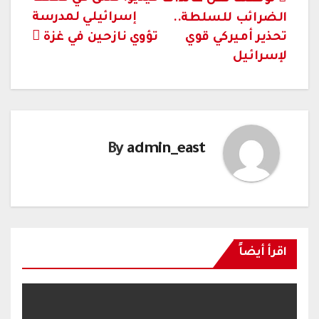
تصفّح
إسرائيلي لمدرسة
الضرائب للسلطة..
المقالات
تحذير أميركي قوي
تؤوي نازحين في غزة
لإسرائيل
By
admin_east
اقرأ أيضاً