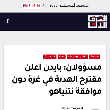
Ski
الجمعة. أغسطس 7th, 2026
6:46:14 PM
t
conten
سياسة
الشأن الإسرائيلي
دولي
فلسطين
مسؤولان: بايدن أعلن
مقترح الهدنة في غزة دون
موافقة نتنياهو
By
admin_east