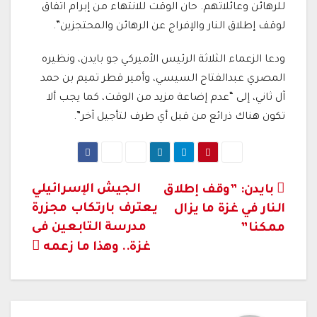
للرهائن وعائلاتهم. حان الوقت للانتهاء من إبرام اتفاق
لوقف إطلاق النار والإفراج عن الرهائن والمحتجزين”.
ودعا الزعماء الثلاثة الرئيس الأميركي جو بايدن، ونظيره
المصري عبدالفتاح السيسي، وأمير قطر تميم بن حمد
آل ثاني، إلى “عدم إضاعة مزيد من الوقت، كما يجب ألا
تكون هناك ذرائع من قبل أي طرف لتأجيل آخر”.
تصفّح
الجيش الإسرائيلي
بايدن: ”وقف إطلاق
يعترف بارتكاب مجزرة
النار في غزة ما يزال
المقالات
مدرسة التابعين فى
ممكنا”
غزة.. وهذا ما زعمه