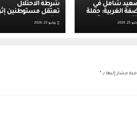
عيد شامل في
شرطة الاحتلال
ضفة الغربية: حملة
تعتقل مستوطنين إثر
تقالات واسعة
اعتداءات على
و 25, 2026
يوليو 23, 2026
عبئة عسكرية
مصلين.. وتعاون مع
رائيلية عقب أحداث
الأوقاف يعزز الهدوء
ية تل
وينشط الحركة
التجارية في القدس
امية مشار إليها بـ
*