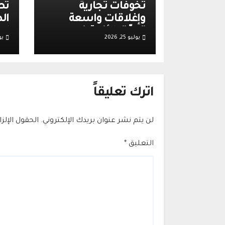
تخوفات تجارية
تص
وإغلاقات واسعة
ال
تعمّق الأزمة في
اع
يوليو 25, 2026
يولي
الضفة الغربية عقب
وت
أحداث قرية تل
إس
قر
اترك تعليقاً
لن يتم نشر عنوان بريدك الإلكتروني.
الحقول الإلز
التعليق
*