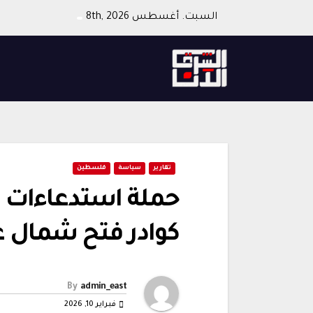
Ski
السبت. أغسطس 8th, 2026
t
conten
تقارير
سياسة
فلسطين
حملة استدعاءات 
كوادر فتح شمال 
By
admin_east
فبراير 10, 2026