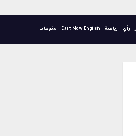
رأي
رياضة
East Now English
منوعات