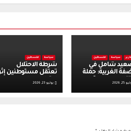
ارير
سياسة
فلسطين
سياسة
فلسطين
عيد شامل في
شرطة الاحتلال
ضفة الغربية: حملة
تعتقل مستوطنين إثر
تقالات واسعة
اعتداءات على
و 25, 2026
يوليو 23, 2026
عبئة عسكرية
مصلين.. وتعاون مع
رائيلية عقب أحداث
الأوقاف يعزز الهدوء
ية تل
وينشط الحركة
التجارية في القدس