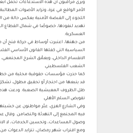
ويرى مراقبون أن هذه الاستدعاءات تحمل أبع
الأمر الواقع في غزة، وتزايد الأصوات المطالب
اللجوء إلى القبضة الأمنية يعكس حالة من ال
تهديد لنفوذها، خصوصًا في شمال القطاع الذ
العسكرية.
من جهتها، اعتبرت أوساط في حركة فتح أن ما ي
السياسية التي كفلها القانون الأساسي الفلس
الانقسام الداخلي، ويعمّق الشرخ المجتمعي، 
الشعب الفلسطيني.
كما حذرت مؤسسات حقوقية محلية من خطورة 
قد يتبعها من احتجاز أو تحقيق مطول، تشكل 
ظل الظروف المعيشية الصعبة. ودعت هذه ا
تقويض السلم الأهلي.
وفي الشارع الغزي، عبّر مواطنون عن خشيتهم 
فيه المجتمع إلى التهدئة والتضامن. وقال ع
وصول المساعدات، وتحسين الخدمات، لا الان
ومع اقتراب شهر رمضان، تتزايد الدعوات من