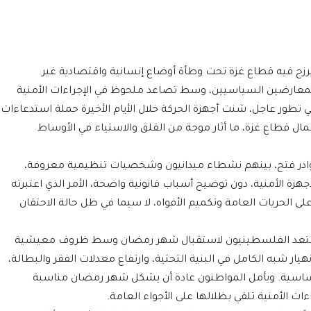
زح فيه قطاع غزة تحت وطأة أوضاع إنسانية واقتصادية غير
المعارضين السياسيين، وسط تصاعد ملحوظ في الإجراءات الأمنية
ي تطور عاجل، شنت أجهزة الحركة خلال الأيام الأخيرة حملة استدعاءات
 قطاع غزة، ما أثار موجة من القلق والاستياء في الأوساط
ادر فتح، بينهم نشطاء ميدانيون وشخصيات تنظيمية معروفة،
زة الأمنية، دون توضيح أسباب قانونية واضحة، الأمر الذي اعتبرته
الحريات العامة وتكميم الأفواه، لا سيما في ظل حالة الاحتقان
ستعد الفلسطينيون لاستقبال شهر رمضان وسط ظروف معيشية
هيار شبه الكامل في البنية التحتية، وارتفاع معدلات الفقر والبطالة،
لأساسية. ويأمل المواطنون عادة أن يشكل شهر رمضان مناسبة
اءات الأمنية تلقي بظلالها على الأجواء العامة.