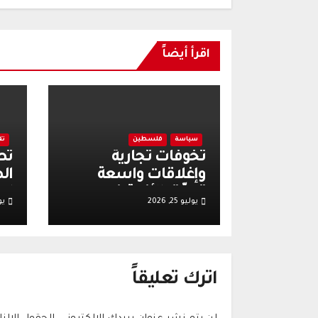
اقرأ أيضاً
سياسة
فلسطين
تق
تخوفات تجارية
تص
وإغلاقات واسعة
ال
تعمّق الأزمة في
اع
يوليو 25, 2026
يولي
الضفة الغربية عقب
وت
أحداث قرية تل
إس
قر
اترك تعليقاً