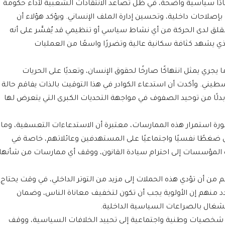
ادًا سياسية واضحة، في ظل تصاعد الانتقادات الشعبية لأداء حكومة
ة بإصلاحات داخلية، وتحسين إدارة الملف الإنساني. ويؤكد هؤلاء أن
قلق لدى الحركة من أي نشاط سياسي أو تنظيمي قد يُفسَّر على أنه
ي يشهد كثافة سكانية عالية وتضررًا واسعًا من العمليات
جري يمثل انتهاكًا صارخًا لحقوق الإنسان، وتعديًا على الحريات
طيني. وأكدت أن استدعاء الكوادر في هذا التوقيت بالذات يفاقم حالة
بدلًا من توحيد الصفوف في مواجهة التحديات الكبرى التي يتعرض لها
استمرار هذه الممارسات، معتبرة أن الاستدعاءات التعسفية، وما
ضغطًا نفسيًا واجتماعيًا على المستهدفين وعائلاتهم، خاصة في
لمؤسسات إلى احترام سيادة القانون، ووقف أي ممارسات من شأنها
من أن تؤدي هذه الحملات إلى مزيد من التوتر الداخلي، في وقت يحتاج
دد منهم إن الأولوية يجب أن تكون لتخفيف معاناة الناس، وضمان
شغال بالصراعات السياسية الداخلية.
 شخصيات وطنية واجتماعية إلى تحييد الخلافات السياسية، ووقف