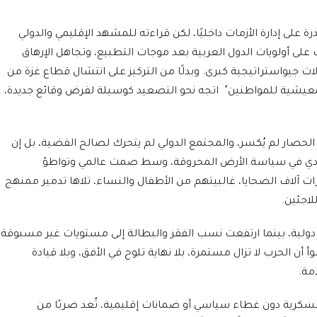
 على إدارة الأزمات داخليًا، لكن قراءته للمشهد الإقليمي والدولي
لى أولويات الدول العربية بعد موجات التطبيع، وتجاهل الإرهاق
 جيواستراتيجية كبرى. وبدلًا من التركيز على انتشال قطاع غزة من
حالة الاقتصاد المهترئ وتحسين الظروف المعيشية للمواطنين٬ اتجه نحو التصعيد كوسيلة لفرض وقائع جديدة،
 الحصار لم يُكسر، والمجتمع الدولي لم يتحرك لصالح القضية، بل إن
مادي في سياسة الأرض المحروقة، وسط صمت عالمي وتواطؤ
 آلاف الضحايا، غالبيتهم من الأطفال والنساء، تلاها تدمير ممنهج
لاجئين.
ولية، بينما ارتفعت نسب الفقر والبطالة إلى مستويات غير مسبوقة،
ن الحرب لا تزال مستمرة، بلا نهاية تلوح في الأفق، وبلا قيادة
مة.
عسكرية دون غطاء سياسي أو ضمانات إقليمية، تُعد ضربًا من