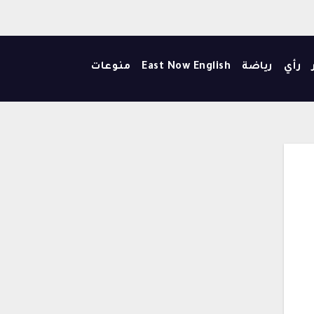
رأي
رياضة
East Now English
منوعات