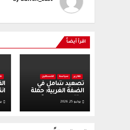
اقرأ أيضاً
تقارير
سياسة
فلسطين
تق
تصعيد شامل في
ال
الضفة الغربية: حملة
انت
اعتقالات واسعة
وس
يوليو 25, 2026
يولي
وتعبئة عسكرية
اله
إسرائيلية عقب أحداث
يأ
قرية تل
لتع
وا