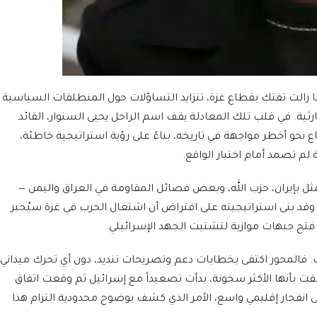
لحرب التي ما زالت تفتك بقطاع غزة، تتزايد التساؤلات حول المنطلقات السياسية
رثية. في قلب تلك المعادلة يقف اسم الراحل يحيى السنوار، القائد
 نحو أخطر مواجهة في تاريخه، بناءً على رؤية استراتيجية خاطئة،
م تصمد أمام اختبار الواقع.
ثل بإيران، حزب الله، وبعض فصائل المقاومة في العراق واليمن —
وقد بنى استراتيجيته على افتراض أن اشتعال الحرب في غزة سيُجبر
ل فتح جبهات موازية لتشتيت الجهد الإسرائيلي.
ات. فالمحور اكتفى بخطابات دعم وتصريحات تنديد، دون أي تحرك ميداني
صفت بأنها الأكثر سخونة، بدأت تصعيداً مع إسرائيل ثم وقعت اتفاق
لى انفجار إقليمي واسع، الأمر الذي كشف بوضوح محدودية التزام هذا