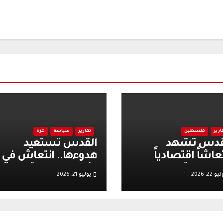
ارير
فلسطين
تقارير
سياسة
غزة
قدس تشهد
القدس تستعيد
عاشاً اقتصادياً
هدوءها.. انتعاش في
ط حالة من
الأسواق وحركة
و 22, 2026
يوليو 21, 2026
دوء.. والتجار
سياحية تدعم النشاط
ملون باستمرارها
الاقتصادي
زيز الحركة التجارية
لسياحية