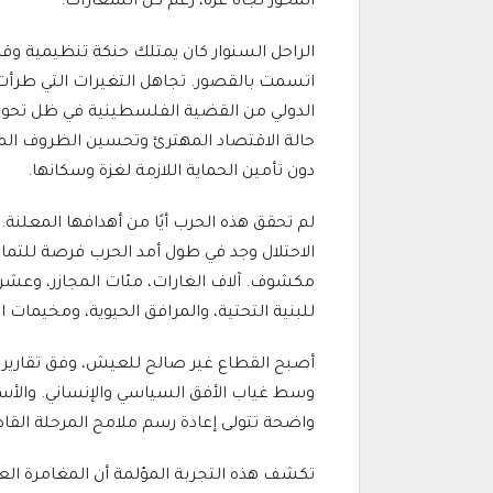
المحور تجاه غزة، رغم كل الشعارات.
الراحل السنوار كان يمتلك حنكة تنظيمية وقدرة
اتسمت بالقصور. تجاهل التغيرات التي طرأت ع
الدولي من القضية الفلسطينية في ظل تحولات
دون تأمين الحماية اللازمة لغزة وسكانها.
لم تحقق هذه الحرب أيًا من أهدافها المعلنة.
الاحتلال وجد في طول أمد الحرب فرصة للت
مكشوف. آلاف الغارات، مئات المجازر، وعشرات
للبنية التحتية، والمرافق الحيوية، ومخيمات ال
أصبح القطاع غير صالح للعيش، وفق تقارير د
وسط غياب الأفق السياسي والإنساني. والأسوأ أ
واضحة تتولى إعادة رسم ملامح المرحلة القاد
تكشف هذه التجربة المؤلمة أن المغامرة ال