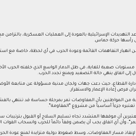
لتهديدات الإسرائيلية بالعودة إلى العمليات العسكرية، بالتزامن م
ى رأسها حركة حماس.
انهيار التفاهمات القائمة وعودة الحرب في أي لحظة، خاصة مع استمر
مستويات صعبة للغاية، في ظل الدمار الواسع الذي خلفته الحرب الأخ
إلى اتفاق ينهي حالة التصعيد ويمنع تجدد الحرب.
ي إدارة القطاع، حيث دعت جهات ولجان مدنية مسؤولة عن متابعة الأوض
ن فرص إعادة الإعمار والاستقرار.
ة من المواطنين بأن المفاوضات تمر بمرحلة حساسة قد تنتهي بال
تعتبره جزءاً أساسياً من مشروع “المقاومة”.
رين أن موقفها المتشدد تجاه تسليم السلاح أو القبول بترتيبات 
، وأن أي اتفاق يجب أن يضمن وقفاً دائماً للحرب وانسحاب القوات ال
نقاذ مسار المفاوضات، وسط ضغوط دولية متزايدة لمنع عودة الحرب، خ