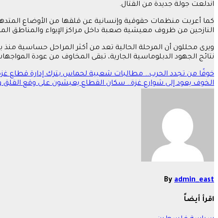
اندلعت جولة جديدة من القتال.
كما أعربت منظمات حقوقية وإنسانية عن قلقها من الأوضاع المتدهور
النازحين من ظروف معيشية صعبة داخل مراكز الإيواء والمناطق المد
ويرى محللون أن المرحلة الحالية تعد من أكثر المراحل حساسية منذ ب
نتائج الجهود الدبلوماسية الجارية، تبقى المخاوف من عودة المواجهات
تصفّح
خوفًا من تجدد الحرب.. مطالبات شعبية لحماس بترك إدارة قطاع غزة
الخوف يعود إلى شوارع غزة.. سكان القطاع يعيشون على وقع القلق و
المقالات
By
admin_east
اقرأ أيضاً