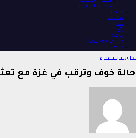
الشرق الأوسط
ميليشيات إيران
اقتصاد
تحليلات
تقارير
رأي
رياضة
East Now English
منوعات
تقارير
سياسة
غزة
حالة خوف وترقب في غزة مع تعثر