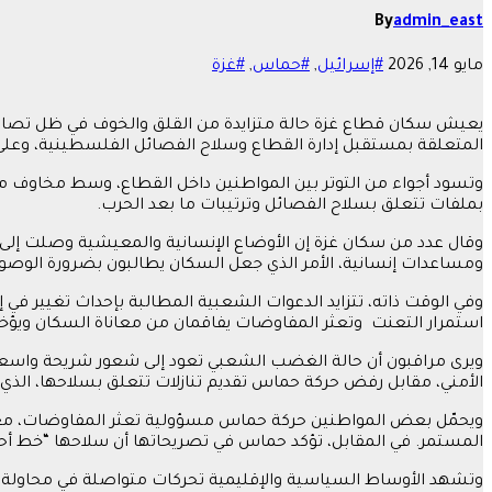
By
admin_east
مايو 14, 2026
#إسرائيل
,
#حماس
,
#غزة
يعيش سكان قطاع غزة حالة متزايدة من القلق والخوف في ظل تصاعد ا
المتعلقة بمستقبل إدارة القطاع وسلاح الفصائل الفلسطينية، وعل
وتسود أجواء من التوتر بين المواطنين داخل القطاع، وسط مخاوف من 
بملفات تتعلق بسلاح الفصائل وترتيبات ما بعد الحرب.
وقال عدد من سكان غزة إن الأوضاع الإنسانية والمعيشية وصلت إلى 
ومساعدات إنسانية، الأمر الذي جعل السكان يطالبون بضرورة الوصول 
وفي الوقت ذاته، تتزايد الدعوات الشعبية المطالبة بإحداث تغيير ف
استمرار التعنت وتعثر المفاوضات يفاقمان من معاناة السكان ويؤخرا
ويرى مراقبون أن حالة الغضب الشعبي تعود إلى شعور شريحة واسع
الأمني، مقابل رفض حركة حماس تقديم تنازلات تتعلق بسلاحها، الذي 
ويحمّل بعض المواطنين حركة حماس مسؤولية تعثر المفاوضات، معتب
المستمر. في المقابل، تؤكد حماس في تصريحاتها أن سلاحها “خط أحمر”
وتشهد الأوساط السياسية والإقليمية تحركات متواصلة في محاولة لإ