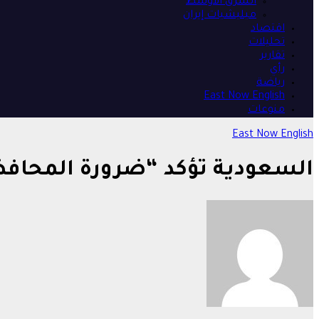
الشرق الأوسط
ميليشيات إيران
اقتصاد
تحليلات
تقارير
رأي
رياضة
East Now English
منوعات
East Now English
السعودية تؤكد “ضرورة المحافظة