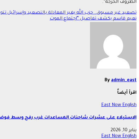
الظروف الحرجة”.
تصفّح
تصعيد غير مسبوق.. حزب الله يغير المعادلة بالتصعيد وإسرائيل تتوع
نعيم قاسم يكشف تفاصيل “اجتماع الموت
المقالات
By
admin_east
اقرأ أيضاً
East Now English
الاستيلاء على عشرات شاحنات المساعدات غرب رفح وسط فوضى أ
يناير 10, 2026
East Now English