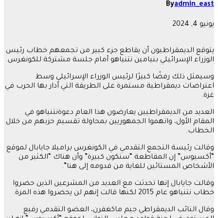
By
admin_east
يونيو 4, 2024
يتوقع الديمقراطيون أن يقاطع جزء كبير من تجمعهم خطاب رئيس
الوزراء الإسرائيلي بنيامين نتنياهو أمام جلسة مشتركة للكونغرس.
وسيمثل ذلك رفضًا كبيرًا لرئيس الوزراء الإسرائيلي وسط
اعتراضات ديمقراطية مستمرة على الطريقة التي أدار بها الحرب في
غزة.
العديد من الديمقراطيين يعارضون هذا العام دعوةنتنياهو في
المقام الأول، واتهموا الجمهوريين بمحاولة تقسيم حزبهم من خلال
الخطاب.
وقالت رئيسة التجمع التقدمي في الكونغرس براميلا جايابال لموقع
“أكسيوس” إن المقاطعة “ستكون كبيرة” وأن هناك “الكثير من
الأشخاص المستائين للغاية من قدومه إلى هنا”.
وقالت جايابال إنها تحدثت مع العديد من المشرعين الذين حضروا
خطاب نتنياهو عام 2015 لكنها قالت إنهم لن يحضروا هذه المرة.
وقال النائب الديمقراطي جيم ماكغفرن، العضو التقدمي رفيع