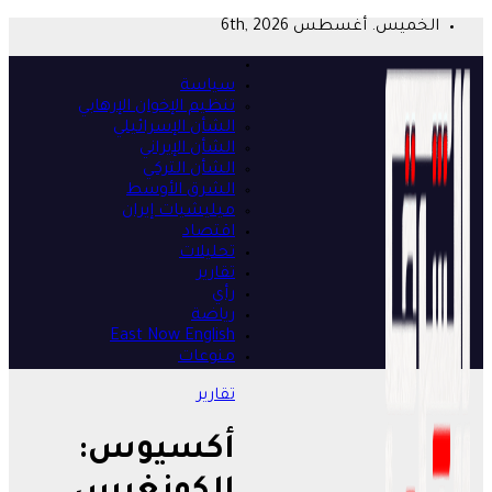
Skip
الخميس. أغسطس 6th, 2026
to
content
سياسة
تنظيم الإخوان الإرهابي
الشأن الإسرائيلي
الشأن الإيراني
الشأن التركي
الشرق الأوسط
ميليشيات إيران
اقتصاد
تحليلات
تقارير
رأي
رياضة
East Now English
منوعات
تقارير
أكسيوس: