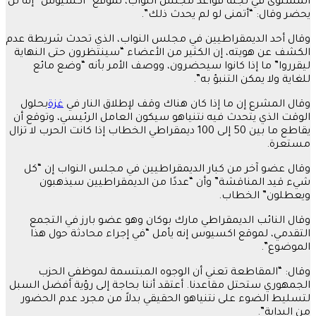
المستوى في لجنة قواعد مجلس النواب، لموقع “أكسيوس” إنه لن
يحضر وقال: “أتمنى لو لم يحدث ذلك”.
وقال أحد الديمقراطيين في مجلس النواب، الذي تحدث شريطة عدم
الكشف عن هويته، إن الكثير من الأعضاء “سينتظرون حتى النهاية
ليقرروا” ما إذا كانوا سيحضرون، ووصف الأمر بأنه “وضع مائع
للغاية ولا يمكن التنبؤ به”.
وقال المشرع إن ما إذا كان هناك وقف لإطلاق النار في
غزة
بحلول
الوقت الذي يتحدث فيه نتنياهو سيكون العامل الرئيسي، وتوقع أن
يقاطع ما بين 50 إلى 100 ديمقراطي الخطاب إذا كانت الحرب لا تزال
مستعرة.
وقال عضو آخر من كبار الديمقراطيين في مجلس النواب إن “كل
شيء قيد المناقشة” وأن “عددًا من الديمقراطيين سيذهبون
ويعطلون” الخطاب.
وقال النائب الديمقراطي مارك بوكان وهو عضو بارز في التجمع
التقدمي، لموقع اكسيوس إنه يأمل “في إجراء محادثة حول هذا
الموضوع”.
وقال: “المقاطعة تعني أن الوجوه المبتسمة لموظفي الحزب
الجمهوري ستحتل مقاعدنا. أعتقد أننا بحاجة إلى رؤية أفضل السبل
لتسليط الضوء على نتنياهو الحقيقي بدلاً من مجرد عدم الحضور
من البداية”.