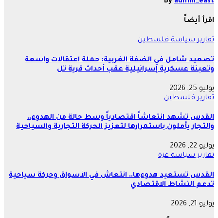
By
admin_east
اقرأ أيضاً
تقارير
سياسة
فلسطين
تصعيد شامل في الضفة الغربية: حملة اعتقالات واسعة
وتعبئة عسكرية إسرائيلية عقب أحداث قرية تل
يوليو 25, 2026
تقارير
فلسطين
القدس تشهد انتعاشاً اقتصادياً وسط حالة من الهدوء..
والتجار يأملون باستمرارها لتعزيز الحركة التجارية والسياحية
يوليو 22, 2026
تقارير
سياسة
غزة
القدس تستعيد هدوءها.. انتعاش في الأسواق وحركة سياحية
تدعم النشاط الاقتصادي
يوليو 21, 2026