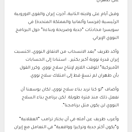
على طهران.
وقبل أيام على ولايته الثانية، أجرت إيران والقوى الاوروبية
الرئيسية (فرنسا وألمانيا والمملكة المتحدة) في
سويسرا محادثات “جدية وصريحة وبناءة” حول البرنامج
النووي الإيراني.
وأكد ظريف “بعد الانسحاب من الاتفاق النووي، اكتسبت
إيران قدرة نووية أكبر بكثير… استنادا إلى الحسابات
الأميركية” للوقت اللازم لإنتاج سلاح نووي. وكرر القول
بأن طهران لم تسعَ قط إلى امتلاك سلاح نووي.
وأضاف “لو كنا نريد بناء سلاح نووي، لكان بوسعنا أن
نفعل ذلك منذ فترة طويلة. لكن برنامج بناء السلاح
النووي لن يكون مثل برنامجنا”.
وأعرب ظريف عن أمله في أن يختار ترامب “العقلانية”
و”يكون أكثر جدية وتركيزا وواقعية” في التعامل مع إيران