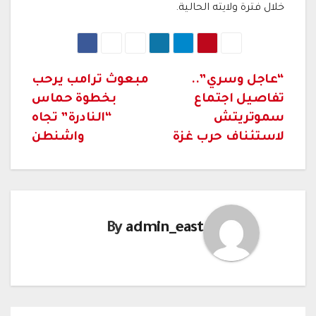
خلال فترة ولايته الحالية.
تصفّح
“عاجل وسري”..
مبعوث ترامب يرحب
تفاصيل اجتماع
بخطوة حماس
المقالات
سموتريتش
“النادرة” تجاه
لاستئناف حرب غزة
واشنطن
By
admin_east