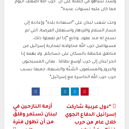
وشدد نتنياهو في كلمته على أن “حزب الله أضعف اليوم
مما كان عليه لسنوات عديدة”.
وحث شعب لبنان على “استعادة بلده” وإعادته إلى
مسار السلام والازدهار واستغلال الفرصة، التي لم
تسنح له منذ عقود. وتابع “إذا لم تفعلوا ذلك،
فسيواصل حزب الله محاولاته لمحاربة إسرائيل من
مناطق مكتظة بالسكان على حسابكم. ولا يهمه إذا
انجر لبنان إلى حرب أوسع نطاقا.. يعاني المسيحيون
والدروز والمسلمون، السُنّة والشيعة، جميعا بسبب
حرب حزب الله الخاسرة مع إسرائيل”.
تصفّح
أزمة النازحين في
“دول عربية شاركت
لبنان تستمر وقلقُ
إسرائيل الدفاع الجوي
المقالات
من أن تطول فترة
خلال عام من حرب