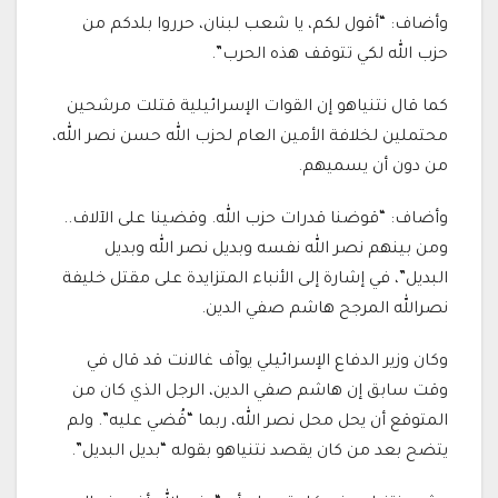
وأضاف: “أقول لكم، يا شعب لبنان، حرروا بلدكم من
حزب الله لكي تتوقف هذه الحرب”.
كما قال نتنياهو إن القوات الإسرائيلية قتلت مرشحين
محتملين لخلافة الأمين العام لحزب الله حسن نصر الله،
من دون أن يسميهم.
وأضاف: “قوضنا قدرات حزب الله. وقضينا على الآلاف..
ومن بينهم نصر الله نفسه وبديل نصر الله وبديل
البديل”، في إشارة إلى الأنباء المتزايدة على مقتل خليفة
نصرالله المرجح هاشم صفي الدين.
وكان وزير الدفاع الإسرائيلي يوآف غالانت قد قال في
وقت سابق إن هاشم صفي الدين، الرجل الذي كان من
المتوقع أن يحل محل نصر الله، ربما “قُضي عليه”. ولم
يتضح بعد من كان يقصد نتنياهو بقوله “بديل البديل”.