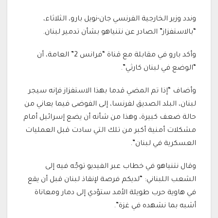
وندد وزير الخارجية الفرنسي جان-نويل بارو، الثلاثاء،
“بالاستفزاز” الصادر عن نتنياهو بشأن تدمير لبنان.
وأكد بارو في مقابلة مع قناة “فرانس 2” العامة، أن
“الوضع في لبنان كارثي”.
وأضاف “إذا تم المضي قدما بهذا الاستفزاز فإنه سيجر
لبنان، البلد الصديق لفرنسا، إلى الفوضى فيما يعاني من
حالة ضعف كبيرة، وهذا من شأنه أن يضع إسرائيل أمام
مشكلات أمنية أكبر من تلك التي سادت قبل العمليات
العسكرية في لبنان”.
وقال نتنياهو في خطاب عبر الفيديو توجّه فيه إلى
الشعب اللبناني: “لديكم فرصة لإنقاذ لبنان قبل أن يقع
في هاوية حرب طويلة الأمد ستؤدي إلى دمار ومعاناة
أشبه بما نشهده في غزة”.