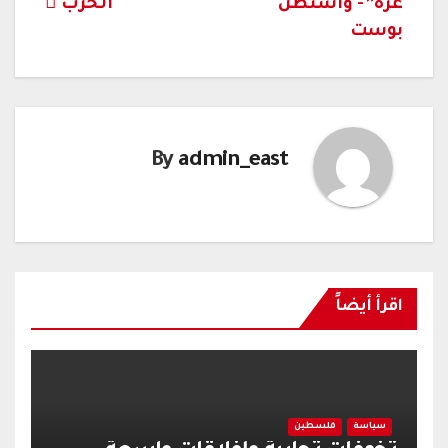
غزة”- واشنطن
الحرب
بوست
By
admin_east
اقرأ أيضاً
سياسة
فلسطين