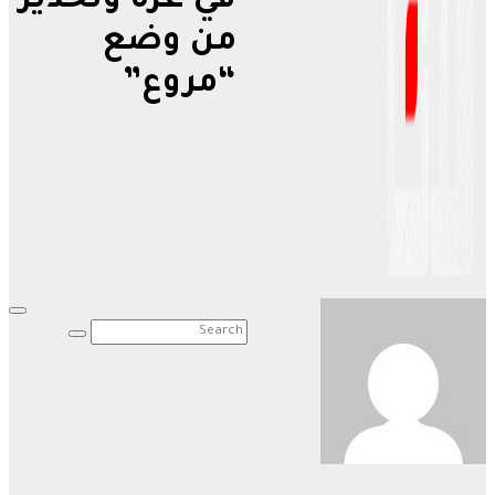
في غزة وتحذير
من وضع
“مروع”