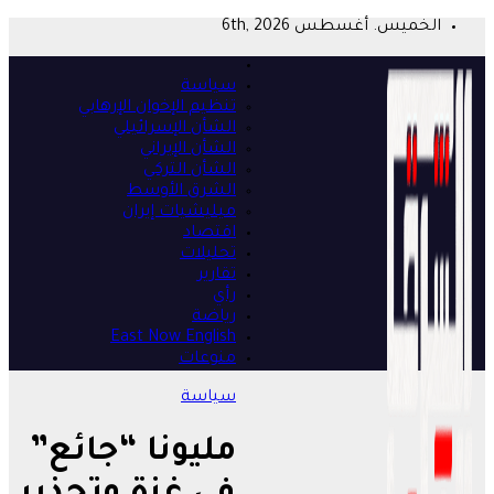
Skip
الخميس. أغسطس 6th, 2026
to
content
سياسة
تنظيم الإخوان الإرهابي
الشأن الإسرائيلي
الشأن الإيراني
الشأن التركي
الشرق الأوسط
ميليشيات إيران
اقتصاد
تحليلات
تقارير
رأي
رياضة
East Now English
منوعات
سياسة
مليونا “جائع”