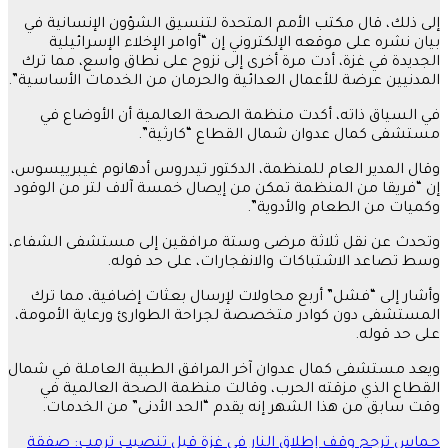
إلى ذلك، قال مكتب الأمم المتحدة لتنسيق الشؤون الإنسانية في
بيان نشره على موقعه الإلكتروني إن “أوامر الإخلاء الإسرائيلية
الجديدة في غزة، أدت مرة أخرى إلى نزوح على نطاق واسع، مما ترك
المدنيين عرضة للأعمال العدائية والحرمان من الخدمات الأساسية”.
في السياق ذاته، أكدت منظمة الصحة العالمية أن الأوضاع في
مستشفى كمال عدوان شمال القطاع “كارثية”.
وقال المدير العام للمنظمة، الدكتور تيدروس أدهانوم غيبرييسوس،
إن “فريقا من المنظمة تمكن من إيصال خمسة آلاف لتر من الوقود
وكميات من الطعام والأدوية”.
وتحدث عن نقل ثلاثة مرضى وستة مرافقين إلى مستشفى الشفاء،
وسط تصاعد الاشتباكات والانفجارات، على حد قوله.
وأشار إلى “فشل” أربع محاولات لإرسال بعثات إضافية، مما ترك
المستشفى دون كوادر متخصصة لجراحة الطوارئ ورعاية الأمومة،
على حد قوله.
ويعد مستشفى كمال عدوان آخر المرافق الطبية العاملة في شمال
القطاع الذي مزقته الحرب، وقالت منظمة الصحة العالمية في
وقت سابق من هذا الشهر إنه يقدم “الحد الأدنى” من الخدمات.
تصفّح
حـماس ترجح وقف إطلاق النار في غزة قبل تنصيب ترمب: صفقة