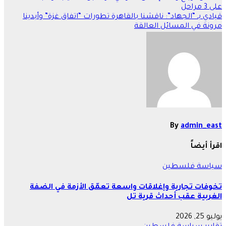
على 3 مراحل
المقالات
قيادي بـ “الجهاد”: ناقشنا بالقاهرة تطورات “اتفاق غزة” وأبدينا
مرونة في المسائل العالقة
By
admin_east
اقرأ أيضاً
سياسة
فلسطين
تخوفات تجارية وإغلاقات واسعة تعمّق الأزمة في الضفة
الغربية عقب أحداث قرية تل
يوليو 25, 2026