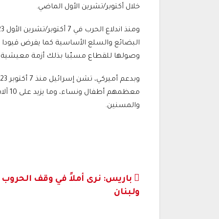
خلال أكتوبر/تشرين الأول الماضي.
البضائع والسلع الأساسية كما يفرض قيودا ع
وصولها للقطاع مسبّبا بذلك أزمة معيشية ك
معظمه
والمسنين.
تصفّح
باريس: نرى أملاً في وقف الحروب 
ولبنان
المقالات