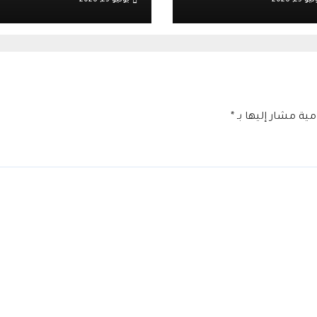
عبئة عسكرية
مصلين.. وتعاون مع
رائيلية عقب أحداث
الأوقاف يعزز الهدوء
ية تل
وينشط الحركة
التجارية في القدس
امية مشار إليها بـ
*