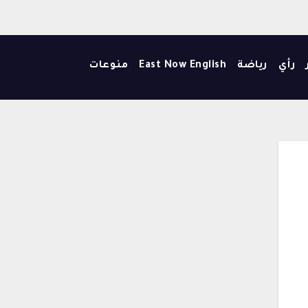
رأي
رياضة
East Now English
منوعات