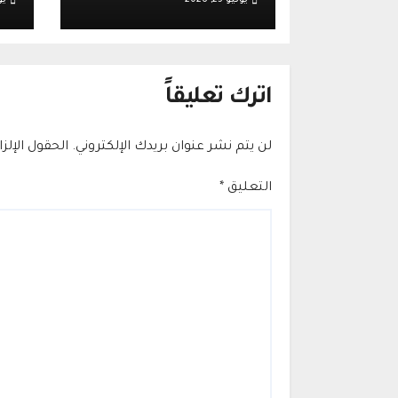
الضفة الغربية عقب
وت
أحداث قرية تل
إس
قر
اترك تعليقاً
لن يتم نشر عنوان بريدك الإلكتروني.
الحقول الإلز
التعليق
*