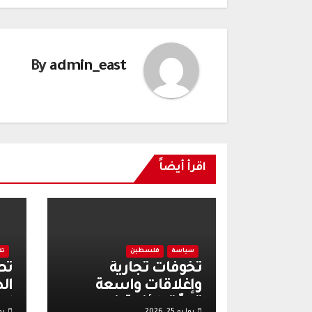
By
admin_east
اقرأ أيضاً
سياسة
فلسطين
تق
تخوفات تجارية
تص
وإغلاقات واسعة
ال
تعمّق الأزمة في
اع
يوليو 25, 2026
يولي