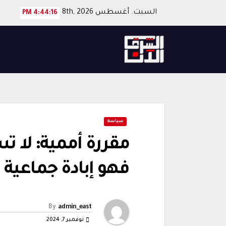
Ski
السبت. أغسطس 8th, 2026
4:44:17 PM
t
conten
سياسة
مقررة أممية: لا ت
فهو إبادة جماعية
By
admin_east
نوفمبر 7, 2024