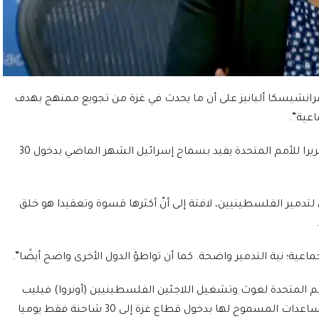
رانشيسكا ألبانيز على أن ما يحدث في غزة من تجويع ممنهج بهدف
اعية”.
وشاركت ألبانيز على حسابها بمنصة إكس تقريرا للأمم المتحدة يفيد بسماح إسرائيل الشهر الماضي بدخول 30
دمير الفلسطينيين، لافتة إلى أنّ أكثرها قسوة وتعقيدا هو خلق
 جماعية؛ نية التدمير واضحة. كما أن تواطؤ الدول الأخرى واضح أيضًا”.
مم المتحدة لغوث وتشغيل اللاجئين الفلسطينيين (أونروا) فيليب
لازاريني، إن إسرائيل قلّصت عدد شاحنات المساعدات المسموح لها بدخول قطاع غزة إلى 30 شاحنة فقط يوميا