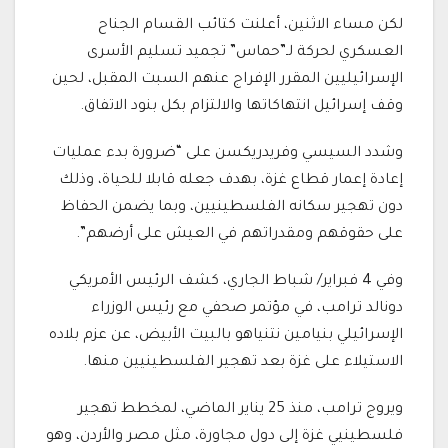
لكن مساء الاثنين، أعلنت كتائب القسام الجناح
العسكري لحركة لـ”حماس” تجميد تسليم الأسرى
الإسرائيليين المقرر الإفراج عنهم السبت المقبل، لحين
وقف إسرائيل انتهاكاتها والالتزام بكل بنود الاتفاق.
وشدد السيسي وفريدريكسن على “ضرورة بدء عمليات
إعادة إعمار قطاع غزة، بهدف جعله قابلا للحياة، وذلك
دون تهجير سكانه الفلسطينيين، وبما يضمن الحفاظ
على حقوقهم ومقدراتهم في العيش على أرضهم”.
وفي 4 فبراير/ شباط الجاري، كشف الرئيس الأمريكي
دونالد ترامب، في مؤتمر صحفي مع رئيس الوزراء
الإسرائيلي بنيامين نتنياهو بالبيت الأبيض، عن عزم بلاده
الاستيلاء على غزة بعد تهجير الفلسطينيين منها.
ويروج ترامب، منذ 25 يناير الماضي، لمخطط تهجير
فلسطينيي غزة إلى دول مجاورة، مثل مصر والأردن، وهو