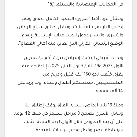
في المجالات الإقتصادية والاستثماريّة”.
وبشأن غزة، أكدا “ضرورة التنفيذ الكامل لاتفاق وقف
إطلاق النار بمراحله الثلاث، وتبادل إطلاق سراح الرهائن
والأسرى، وتيسير دخول المساعدات الإنسانية لإنهاء
الوضع الإنساني الكارثي الذي يعاني منه أهالي القطاع”.
وبدعم أمريكي ارتكبت إسرائيل بين 7 أكتوبر/ تشرين
الأول 2023 و19 يناير/ كانون الثاني 2025، إبادة جماعية
بغزة، خلّفت نحو 160 ألف قتيل وجريح من
الفلسطينيين، معظمهم أطفال ونساء، وما يزيد على
14 ألف مفقود.
ومنذ 19 يناير الماضي يسري اتفاق لوقف إطلاق النار
وتبادل الأسرى تضمن 3 مراحل تستمر كل منها 42 يوما،
على أن يتم التفاوض خلال الأولى لبدء المحلة الثاية،
بوزساطة مصر وقطر ودعم الولايات المتحدة.