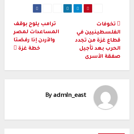
تصفّح
ترامب يلوح بوقف
تخوفات
المساعدات لمصر
الفلسطينيين في
المقالات
والأردن إذا رفضتا
قطاع غزة من تجدد
الحرب بعد تأجيل
خطة غزة
صفقة الأسرى
By
admin_east