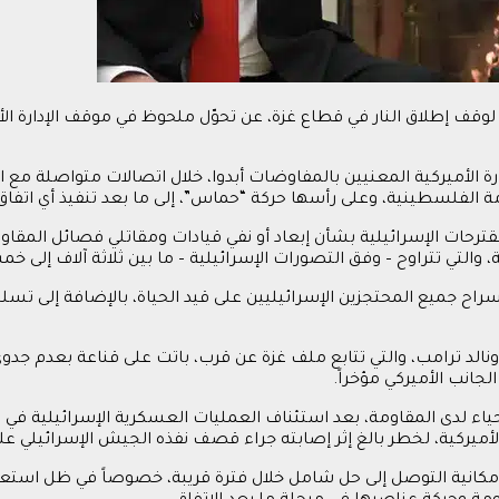
إطلاق النار في قطاع غزة، عن تحوّل ملحوظ في موقف الإدارة الأميركي
رة الأميركية المعنيين بالمفاوضات أبدوا، خلال اتصالات متواصلة مع 
لفلسطينية، وعلى رأسها حركة “حماس”، إلى ما بعد تنفيذ أي اتفاق يُ
قترحات الإسرائيلية بشأن إبعاد أو نفي قيادات ومقاتلي فصائل المقا
ة، والتي تتراوح – وفق التصورات الإسرائيلية – ما بين ثلاثة آلاف إلى خ
راح جميع المحتجزين الإسرائيليين على قيد الحياة، بالإضافة إلى تس
ونالد ترامب، والتي تتابع ملف غزة عن قرب، باتت على قناعة بعدم جدوى 
انب الأميركي مؤخراً.
لأميركية، لخطر بالغ إثر إصابته جراء قصف نفذه الجيش الإسرائيلي 
انية التوصل إلى حل شامل خلال فترة قريبة، خصوصاً في ظل استعدا