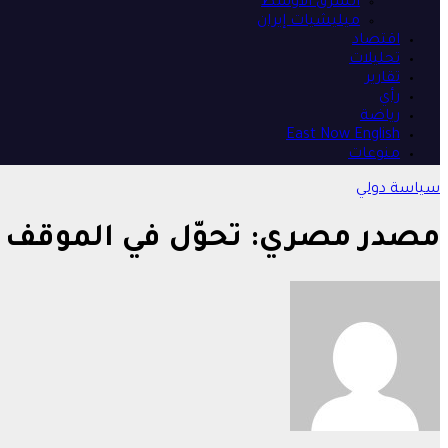
الشرق الأوسط
ميليشيات إيران
اقتصاد
تحليلات
تقارير
رأي
رياضة
East Now English
منوعات
سياسة
دولي
مصدر مصري: تحوّل في الموقف ال