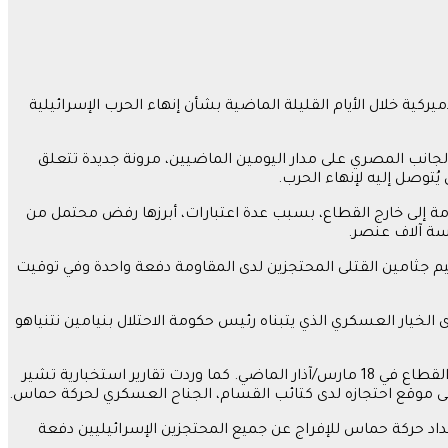
ة خلال الأيام القليلة الماضية بشأن إنهاء الحرب الإسرائيلية
الجانب المصري على مدار اليومين الماضيين، مرونة جديدة تتعلق
توصل إليه لإنهاء الحرب.
ومة إلى خارج القطاع، بسبب عدة اعتبارات، أبرزها رفض محتمل من
مسة آلاف عنصر.
ليم جثامين القتلى المحتجزين لدى المقاومة دفعة واحدة وفي توقيت
الخيار العسكري الذي يتبناه رئيس حكومة الاحتلال بنيامين نتنياهو
وبحسب تلك المعلومات، فقد قُتل ثلاثة محتجزين إسرائيليين كانوا أحياء لدى المقاومة، بعد استئناف العمليات العسكرية الإسرائيلية في القطاع في 18 مارس/آذار الماضي. كما وردت تقارير استخبارية تشير
على موقع احتجازه لدى كتائب القسام، الجناح العسكري لحركة حماس.
د حركة حماس للإفراج عن جميع المحتجزين الإسرائيليين دفعة