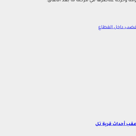
مة وحركة عناصرها في مرحلة ما بعد الاتفاق.
غضب داخل القطاع
عقب أحداث قرية تل