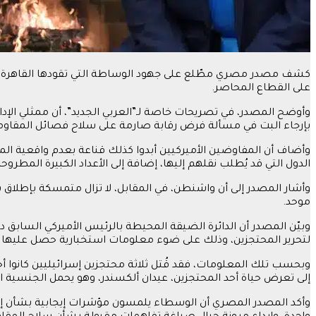
كشف مصدر مصري مطّلع على جهود الوساطة التي تقودها القاهرة لوقف 
على القطاع المحاصر.
وأوضح المصدر، في تصريحات خاصة لـ”العربي الجديد”، أن ممثلي الإدا
بإرجاء البت في مسألة فرض رقابة صارمة على سلاح فصائل المقاومة ا
وأضاف أن المفاوضين الأميركيين أبدوا كذلك قناعة بعدم واقعية الم
الدول التي قد يُطلب نقلهم إليها، إضافة إلى الأعداد الكبيرة المطروح
وأشار المصدر إلى أن واشنطن، في المقابل، لا تزال متمسكة بإطلاق س
موحد.
وبيّن المصدر أن الدائرة الضيقة المحيطة بالرئيس الأميركي السابق د
لتحرير المحتجزين، وذلك على ضوء معلومات استخبارية حصل عليها الج
إلى تعرض حياة أحد المحتجزين، عيدان ألكسندر، وهو يحمل الجنسية ا
وأكد المصدر المصري أن الوسطاء يلمسون مؤشرات إيجابية بشأن إمك