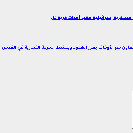
عسكرية إسرائيلية عقب أحداث قرية تل
اون مع الأوقاف يعزز الهدوء وينشط الحركة التجارية في القدس