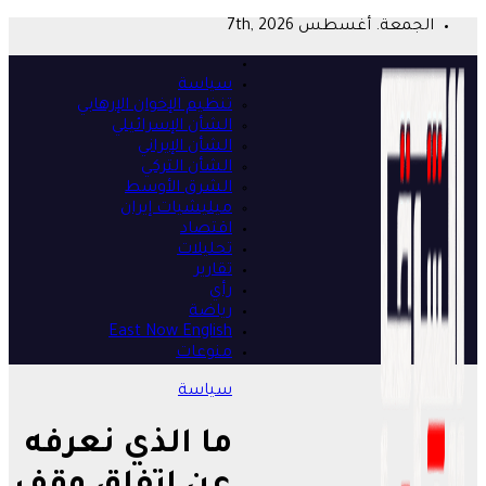
Skip
الجمعة. أغسطس 7th, 2026
to
content
سياسة
تنظيم الإخوان الإرهابي
الشأن الإسرائيلي
الشأن الإيراني
الشأن التركي
الشرق الأوسط
ميليشيات إيران
اقتصاد
تحليلات
تقارير
رأي
رياضة
East Now English
منوعات
سياسة
ما الذي نعرفه