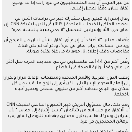
من غير المرجح أن يجد الفلسطينيون في غزة راحة إذا تم توقيع
اتفاق لبنان، وفقًا لمحلل إقليمي.
وقال إتش إيه هيلير، زميل مشارك كبير في دراسات الأمن في
المعهد الملكي للخدمات المتحدة (
RUSI
) في لندن، لشبكة
CNN
، إن
اتفاق حزب الله وإسرائيل المحتمل “لا يعني شيئا بالنسبة لغزة”.
وأضاف هيلير: “لا أعتقد أن إبرام أي اتفاق بشأن لبنان من المرجح أن
يزيد من احتمالات إبرام اتفاق في غزة”، وذكر أنه لم تكن هناك
مفاوضات وقف إطلاق نار جوهرية في غزة لفترة طويلة.
وقُتل أكثر من 44 ألف فلسطيني في غزة منذ بدء الحرب قبل أكثر
من عام، وفقاً لوزارة الصحة في القطاع.
ودعت الدول العربية والأمم المتحدة ومنظمات الإغاثة مرارا وتكرارا
إلى إنهاء الهجوم الإسرائيلي، الذي أدى إلى نزوح ما يقرب من كل
سكان غزة البالغ عددهم أكثر من مليوني شخص وتدمير أحياء
بأكملها.
ومع ذلك، قال مسؤول أمريكي كبير الأسبوع الماضي لشبكة
CNN
أن الاتفاق مع حزب الله من شأنه أن “يرسل إشارة إلى حماس” بأن
إسرائيل وشركاءها سيبذلون قصارى جهدهم للتوصل اتفاق يعيد
الرهائن المحتجزين في غزة.