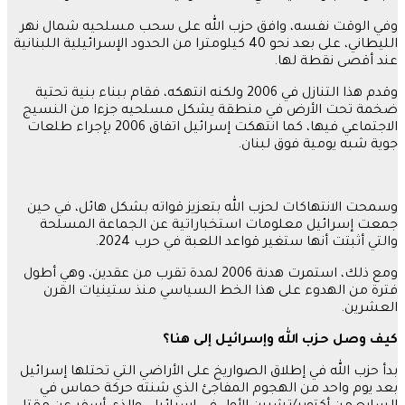
وفي الوقت نفسه، وافق حزب الله على سحب مسلحيه شمال نهر
الليطاني، على بعد نحو 40 كيلومترا من الحدود الإسرائيلية اللبنانية
عند أقصى نقطة لها.
وقدم هذا التنازل في 2006 ولكنه انتهكه، فقام ببناء بنية تحتية
ضخمة تحت الأرض في منطقة يشكل مسلحيه جزءا من النسيج
الاجتماعي فيها، كما انتهكت إسرائيل اتفاق 2006 بإجراء طلعات
جوية شبه يومية فوق لبنان.
وسمحت الانتهاكات لحزب الله بتعزيز قواته بشكل هائل، في حين
جمعت إسرائيل معلومات استخباراتية عن الجماعة المسلحة
والتي أثبتت أنها ستغير قواعد اللعبة في حرب 2024.
ومع ذلك، استمرت هدنة 2006 لمدة تقرب من عقدين، وهي أطول
فترة من الهدوء على هذا الخط السياسي منذ ستينيات القرن
العشرين.
كيف وصل حزب الله وإسرائيل إلى هنا؟
بدأ حزب الله في إطلاق الصواريخ على الأراضي التي تحتلها إسرائيل
بعد يوم واحد من الهجوم المفاجئ الذي شنته حركة حماس في