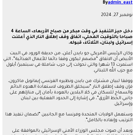
By
admin_east
نوفمبر 27, 2024
دخل
حيز التنفيذ في وقت مبكر من صباح الأربعاء، الساعة 4
صباحا بالتوقيت المحلي، اتفاق وقف إطلاق النار الذي أعلنت
إسرائيل ولبنان، الثلاثاء، قبوله
.
وكان الرئيس الأمريكي جو بايدن أعلن، من حديقة الورود في البيت
الأبيض أن الاتفاق “مصمم ليكون وقفا دائما للأعمال العدائية”، التي
استمرت 13 شهرا والتي تحولت إلى حرب شاملة في سبتمبر/ أيلول
مع حزب الله اللبناني
.
ووفقا لبيان مشترك من بايدن ونظيره الفرنسي إيمانويل ماكرون،
فإن وقف إطلاق النار “سيخلق الظروف لاستعادة الهدوء الدائم
والسماح للسكان في كلا البلدين بالعودة بأمان إلى منازلهم على
جانبي الخط الأزرق”، في إشارة إلى الحدود الفعلية بين لبنان
وإسرائيل
.
وستعمل الولايات المتحدة وفرنسا مع الجانبين “لضمان تنفيذ هذا
الترتيب وإنفاذه بالكامل
“.
وبعد أن صوت مجلس الوزراء الأمني ​​الإسرائيلي بالموافقة على