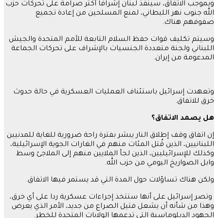
وبموجب الاتفاق، سينفذ لبنان إشرافا أكثر صرامة على تحركات حزب
الله جنوب نهر الليطاني، لمنع المسلحين من إعادة تجميع
صفوفهم هناك.
وسيتم تكليف قوات حفظ السلام التابعة للأمم المتحدة والجيش
اللبناني ولجنة متعددة الجنسيات بالإشراف على تحركات الجماعة
المدعومة من إيران.
وتعهدت إسرائيل باستئناف العمليات العسكرية في حالة حدوث
خرق للاتفاق.
هل يصمد الاتفاق؟
إن اتفاق وقف إطلاق النار يبشر بفترة راحة ضرورية للغاية للمدنيين
اللبنانيين، الذين قُتل المئات منهم في الغارات الجوية الإسرائيلية،
وكذلك للإسرائيليين، الذين لجأ الملايين منهم إلى الملاجئ وسط
وابل الصواريخ اليومي من حزب الله.
ولكن هناك تساؤلات حول المدة التي قد يستمر فيها الاتفاق.
وتصر إسرائيل على أنها ستتخذ إجراءات عسكرية ردا على أي خرق،
وهذا من شأنه أن يشعل فتيل الصراع من جديد، الأمر الذي يعرض
الجهود الدبلوماسية التي تدعمها الولايات المتحدة للخطر.