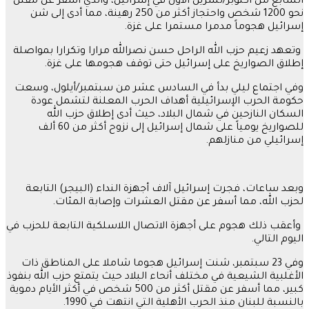
السابع من أكتوبر/تشرين الأول في إسرائيل، والذي أسفر عن مقتل
نحو 1200 شخص واحتجاز أكثر من 250 رهينة، مما أدى إلى شن
إسرائيل هجوماً مدمرا مستمرا على غزة.
وتعهد زعيم حزب الله الراحل حسن نصرالله مرارا وتكرارا بمواصلة
إطلاق الصواريخ على إسرائيل حتى توقف هجومها على غزة.
وفي اجتماع ليلي بدأ في السادس عشر من سبتمبر/أيلول، وسعت
حكومة الحرب الإسرائيلية أهداف الحرب المعلنة لتشمل عودة
السكان النازحين في شمال البلاد، حيث أدى إطلاق حزب الله
للصواريخ يومياً على شمال إسرائيل إلى نزوح أكثر من 60 ألف
إسرائيلي من منازلهم.
وبعد ساعات، فجرت إسرائيل آلاف أجهزة النداء (البيجر) التابعة
لحزب الله، مما أسفر عن مقتل العشرات وإصابة المئات.
وأعقب ذلك هجوم على أجهزة الاتصال اللاسلكية التابعة للحزب في
اليوم التالي.
وفي 23 سبتمبر، شنت إسرائيل هجوما شاملا على المناطق ذات
الأغلبية الشيعية في مختلف أنحاء البلاد حيث يتمتع حزب الله بنفوذ
كبير، مما أسفر عن مقتل أكثر من 500 شخص في أكثر الأيام دموية
بالنسبة للبنان منذ الحرب الأهلية التي انتهت في 1990.