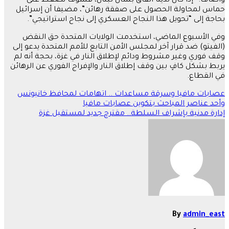
وأضاف: “إذا كان لدينا اتفاق بشأن لبنان، فسوف نضغط على
حماس لمحاولة الحصول على صفقة رهائن”، مضيفا أن إسرائيل
بحاجة إلى “تحويل هذا النجاح العسكري إلى نجاح استراتيجي”.
وفي الأسبوع الماضي، استخدمت الولايات المتحدة حق النقض
(الفيتو) ضد قرار آخر لمجلس الأمن التابع للأمم المتحدة يدعو إلى
وقف فوري وغير مشروط ودائم لإطلاق النار في غزة، بحجة أنه لم
يربط بشكل كافٍ بين وقف إطلاق النار والإفراج الفوري عن الرهائن
في القطاع.
تصفّح
عصابات مافيا وسرقة مساعدات .. اتهامات لمحافظ خانيونس
وأحد عناصر المباحث بتكوين عصابات مافيا
المقالات
إدارة مدنية بإشراف السلطة.. مقترح جديد لمستقبل غزة
By
admin_east