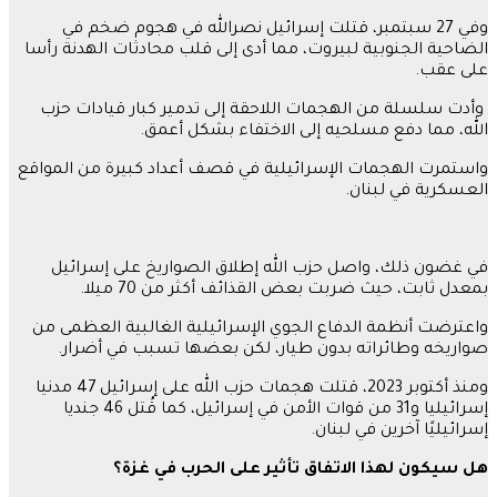
وفي 27 سبتمبر، قتلت إسرائيل نصرالله في هجوم ضخم في
الضاحية الجنوبية لبيروت، مما أدى إلى قلب محادثات الهدنة رأسا
على عقب.
وأدت سلسلة من الهجمات اللاحقة إلى تدمير كبار قيادات حزب
الله، مما دفع مسلحيه إلى الاختفاء بشكل أعمق.
واستمرت الهجمات الإسرائيلية في قصف أعداد كبيرة من المواقع
العسكرية في لبنان.
في غضون ذلك، واصل حزب الله إطلاق الصواريخ على إسرائيل
بمعدل ثابت، حيث ضربت بعض القذائف أكثر من 70 ميلا.
واعترضت أنظمة الدفاع الجوي الإسرائيلية الغالبية العظمى من
صواريخه وطائراته بدون طيار، لكن بعضها تسبب في أضرار.
ومنذ أكتوبر 2023، قتلت هجمات حزب الله على إسرائيل 47 مدنيا
إسرائيليا و31 من قوات الأمن في إسرائيل، كما قُتل 46 جنديا
إسرائيليًا آخرين في لبنان.
هل سيكون لهذا الاتفاق تأثير على الحرب في غزة؟