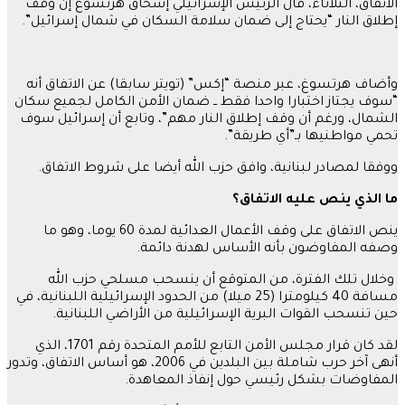
الاتفاق، الثلاثاء، قال الرئيس الإسرائيلي إسحاق هرتسوغ إن وقف
إطلاق النار “يحتاج إلى ضمان سلامة السكان في شمال إسرائيل”.
وأضاف هرتسوغ، عبر منصة “إكس” (تويتر سابقا) عن الاتفاق أنه
“سوف يجتاز اختبارا واحدا فقط ــ ضمان الأمن الكامل لجميع سكان
الشمال، ورغم أن وقف إطلاق النار مهم”، وتابع أن إسرائيل سوف
تحمي مواطنيها بـ”أي طريقة”.
ووفقا لمصادر لبنانية، وافق حزب الله أيضا على شروط الاتفاق.
ما الذي ينص عليه الاتفاق؟
ينص الاتفاق على وقف الأعمال العدائية لمدة 60 يوما، وهو ما
وصفه المفاوضون بأنه الأساس لهدنة دائمة.
وخلال تلك الفترة، من المتوقع أن ينسحب مسلحي حزب الله
مسافة 40 كيلومترا (25 ميلا) من الحدود الإسرائيلية اللبنانية، في
حين تنسحب القوات البرية الإسرائيلية من الأراضي اللبنانية.
لقد كان قرار مجلس الأمن التابع للأمم المتحدة رقم 1701، الذي
أنهى آخر حرب شاملة بين البلدين في 2006، هو أساس الاتفاق، وتدور
المفاوضات بشكل رئيسي حول إنفاذ المعاهدة.