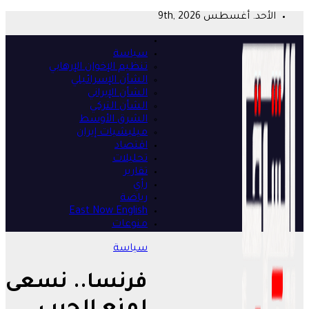
Skip
الأحد. أغسطس 9th, 2026
to
content
سياسة
تنظيم الإخوان الإرهابي
الشأن الإسرائيلي
الشأن الإيراني
الشأن التركي
الشرق الأوسط
ميليشيات إيران
اقتصاد
تحليلات
تقارير
رأي
رياضة
East Now English
منوعات
سياسة
فرنسا.. نسعى