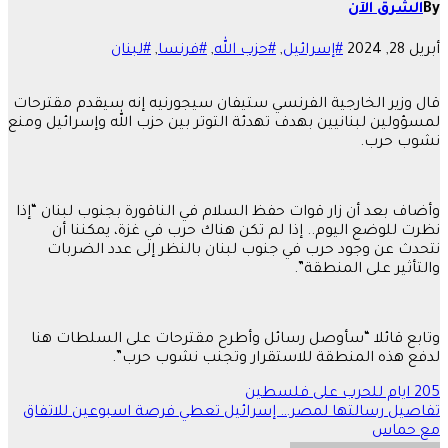
By
الشرق الآن
أبريل 28, 2024
#إسرائيل
,
#حزب الله
,
#فرنسا
,
#لبنان
قال وزير الخارجية الفرنسي ستيفان سيجورنيه إنه سيقدم مقترحات
لمسؤولين لبنانيين بهدف تهدئة التوتر بين حزب الله وإسرائيل ومنع
نشوب حرب.
وأضاف بعد أن زار قوات حفظ السلام في الناقورة بجنوب لبنان “إذا
نظرت للوضع اليوم.. إذا لم تكن هناك حرب في غزة، يمكننا أن
نتحدث عن وجود حرب في جنوب لبنان بالنظر إلى عدد الضربات
والتأثير على المنطقة”.
وتابع قائلا “سأوصل رسائل وأطرح مقترحات على السلطات هنا
لدفع هذه المنطقة للاستقرار وتجنب نشوب حرب”.
205 ايام للحرب على فلسطين
تصفّح
تفاصيل رسالتها لمصر… إسرائيل تعطي فرصة اسبوعين للاتفاق
المقالات
مع حماس