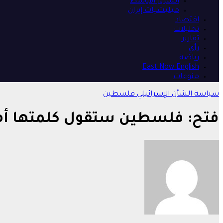
الشرق الأوسط
ميليشيات إيران
اقتصاد
تحليلات
تقارير
رأي
رياضة
East Now English
منوعات
سياسة
الشأن الإسرائيلي
فلسطين
فتح: فلسطين ستقول كلمتها أما