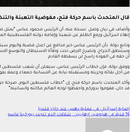
قال المتحدث باسم حركة فتح، مفوضية التعبئة والتنظ
وأضاف في بيان وصل نسخة عنه، أن الرئيس محمود عباس “يمثل صوت ا
إنهاء اسرائيل ورفع الظلم عن شعبنا وإقامة دولته الفلسطينية الم
وتابع دولة: بأن الرئيس عباس خير مدافع عن اعدل قضية واليوم س
وستنطق الجراح، وتصرخ الارض تحت وطأة الاستيطان والتوسع الاستعم
أن حقه في العودة راسخ لن يسقطه القادم.
ووفق دولة، فإن خطاب الرئيس عباس، سيعلن أن شعب فلسطين الأبي
من أجل بقائه وحريته ومستقبله نيابة عن الانسانية جمعاء وعملا بق
وأكد المتحدث باسم حركة فتح، إن “خطاب فلسطين اليوم، صرخة حق في 
قد حان، فقوموا بدوركم واحفظوا لوجه العالم مكانته وانسانيته”.
تصفّح
إصابة إسرائيلي في عملية دهس عند حاجز قلنديا
16 قتيلا في هجومين إرهابيين.. شلالات الدم تتجدد ببوركينا فاسو
المقالات