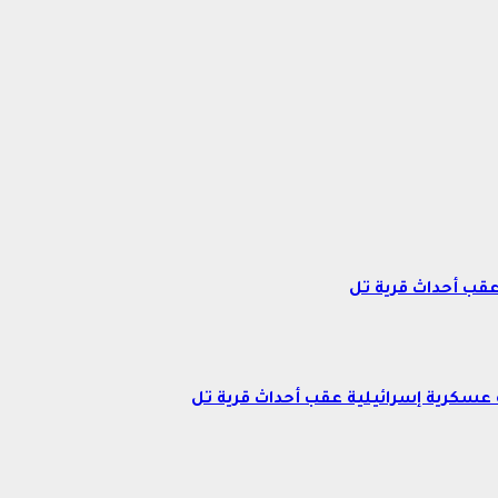
عقب أحداث قرية تل
عسكرية إسرائيلية عقب أحداث قرية تل