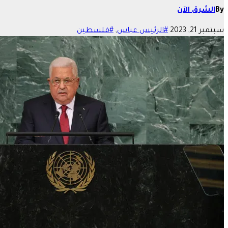
By
الشرق الآن
سبتمبر 21, 2023
#الرئيس عباس
,
#فلسطين