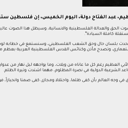
يم، عبد الفتاح دولة، اليوم الخميس، إن فلسطين ستقو
لحق والعدالة الفلسطينية والانسانية، وسيظل هذا الصوت عاليا حتى
ستقلة كاملة السيادة”.
يتحدث بلسان حال وحق الشعب الفلسطيني، وسنستمع في خطابه لوصاي
اري، وتصدح مأذن وكنائس القدس الفلسطينية العربية بعظم ما تعاني
 العظيم رغم كل ما عاناه من ويلات، وما يواجهه ليل نهار من عد
واعد الشرعية الدولية في نصرة المظلوم، مهما اشتدت وتيرة الظلم.
وجه العالم بأن كفى ظلما، واحتلالا ومجازر، كفى صمتا وانحيازاً، 