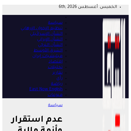
Skip
الخميس. أغسطس 6th, 2026
to
content
سياسة
تنظيم الإخوان الإرهابي
الشأن الإسرائيلي
الشأن الإيراني
الشأن التركي
الشرق الأوسط
ميليشيات إيران
اقتصاد
تحليلات
تقارير
رأي
رياضة
East Now English
منوعات
سياسة
عدم استقرار