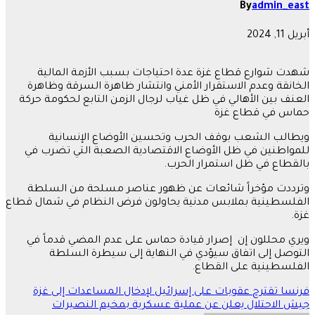
By
admin_east
أبريل 11, 2024
شهدت شوارع قطاع غزة عدة احتياجات بسبب الأزمة المالية
الخانقة وعدم الاستقرار الأمني وانتشار ظاهرة السرقة وظاهرة
العنف بين الأهالي في ظل غياب لرجال الزمن التابع لحكومة حركة
حماس في قطاع غزة
ويطالب الشعب بوقف الحرب وتحسين الأوضاع الإنسانية
للمواطنين في ظل الأوضاع الاقتصادية الصعبة التي تضرب في
بالقطاع في ظل استمرار الحرب.
وترددت مؤخراً شائعات عن ظهور عناصر مسلحة من السلطة
الفلسطينية بملابس مدنية يحاولون فرض النظام في شمال قطاع
غزة.
ويري محللون إن إصرار قيادة حماس على عدم المضي قدماً في
التوصل إلى اتفاق سيؤدي في النهاية إلى سيطرة السلطة
الفلسطينية على القطاع.
تصفّح
فرنسا تقترح عقوبات على إسرائيل لإدخال المساعدات إلى غزة
جيش الاحتلال يعلن عن عملية عسكرية بمخيم النصيرات