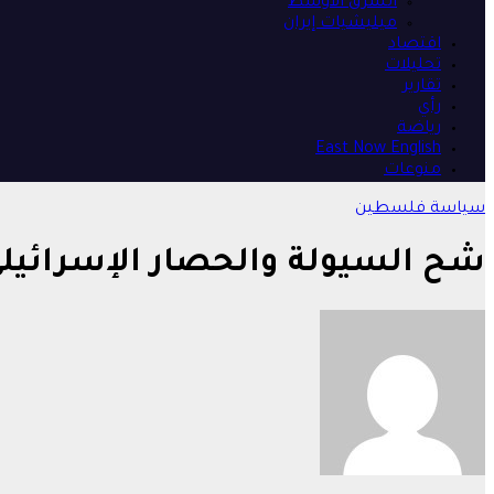
الشرق الأوسط
ميليشيات إيران
اقتصاد
تحليلات
تقارير
رأي
رياضة
East Now English
منوعات
سياسة
فلسطين
شح السيولة والحصار الإسرائيلي