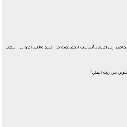
تشرين الأول 2023، أكثر من مليوني فلسطيني في القطاع المحاصر، إلى اعتماد أساليب المقايضة في البيع والشراء والتي انتهت
ين من زيت القلي”.