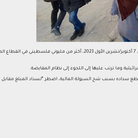
تعيد أزمة شح السيولة النقدية، بفعل الحرب الإسرائيلية على غزة منذ 7 أكتوبر/
ئيلية وما ترتب عليها إلى اللجوء إلى نظام المقايضة.
سداده بسبب شح السيولة المالية، اضطر “لسداد المبلغ مقابل لتر