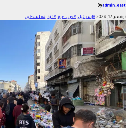
By
admin_east
نوفمبر 17, 2024
#إسرائيل
,
#حرب غزة
,
#غزة
,
#فلسطين