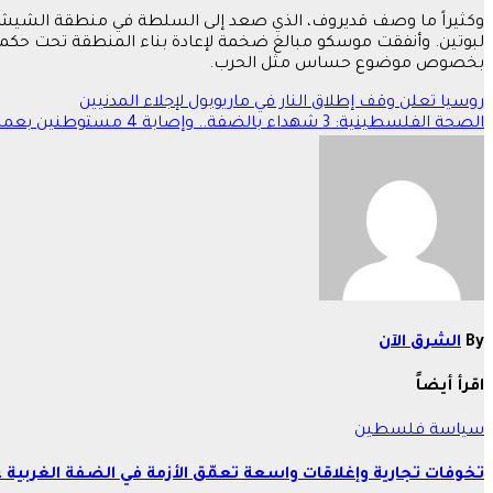
وكثيراً ما وصف قديروف، الذي صعد إلى السلطة في منطقة الشيشان 
لبوتين. وأنفقت موسكو مبالغ ضخمة لإعادة بناء المنطقة تحت حكمه. وعل
بخصوص موضوع حساس مثل الحرب.
تصفّح
روسيا تعلن وقف إطلاق النار في ماريوبول لإجلاء المدنيين
الصحة الفلسطينية: 3 شهداء بالضفة.. وإصابة 4 مستوطنين بعملية طعن في بيت لحم
المقالات
By
الشرق الآن
اقرأ أيضاً
سياسة
فلسطين
تخوفات تجارية وإغلاقات واسعة تعمّق الأزمة في الضفة الغربية 