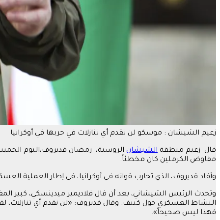
زعيم الشيشان : موسكو لن تقدم أي تنازلات في حربها في أوكرانيا
قال زعيم منطقة
الشيشان
الروسية، رمضان قديروف،اليوم الخميس، ا
مفاوض الكرملين كان مخطئاً.
وأفاد قديروف، الذي تحارب قواته في أوكرانيا، في إطار العملية العس
وتحدث الرئيس الشيشاني، بعد أن قال فلاديمير ميدينسكي، كبير الم
النشاط العسكري حول كييف. وقال قديروف: «لن نقدم أي تنازلات، لقد
فهذا ليس صحيحاً».