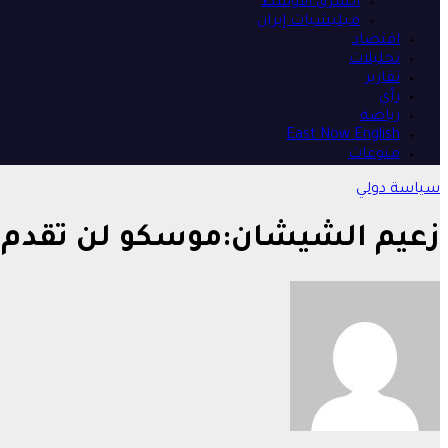
الشرق الأوسط
ميليشيات إيران
اقتصاد
تحليلات
تقارير
رأي
رياضة
East Now English
منوعات
سياسة
دولي
زعيم الشيشان:موسكو لن تقدم أي 