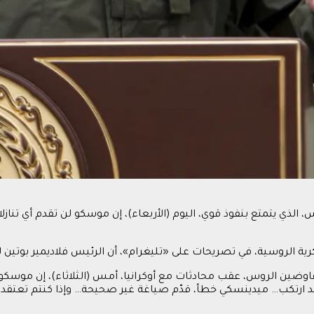
لذي يتمتع بنفوذ قوي، اليوم (الأربعاء)، إن موسكو لن تقدم أي تناز
كرية الروسية، في تصريحات على «تليغرام»، أن الرئيس فلاديمير بوتين 
فاوضين الروس، عقب محادثات مع أوكرانيا، أمس (الثلاثاء)، إن موس
 ارتكب… ميدينسكي خطأ، قدّم صياغة غير صحيحة… وإذا كنتم تعتقدون أ