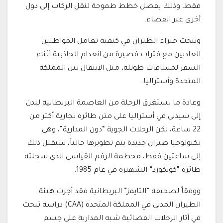
فقط، وذلك بفضل خطط طموحة لنقل الركاب إلى دول
أخرى عبر الفضاء.
ويبحث خبراء الطيران في كيفية تعامل المواطنين
العاديين مع فترات قصيرة من انعدام الجاذبية أثناء
السفر لمسافات طويلة، مثل الانتقال بين المملكة
المتحدة وأستراليا.
وعادة ما تستغرق الرحلة من العاصمة البريطانية لندن
إلى سيدني في أستراليا على متن طائرة تجارية أكثر من
22 ساعة، لكن الرحلات الجوية “دون المدارية”، وهي
تكنولوجيا طيران جديدة يتم تطويرها حالياً، ستقلل ذلك
إلى ساعتين فقط، محطمة الرقم القياسي الذي سجلته
طائرة “كونكورد” الشهيرة في عام 1985.
ووفقاً لصحيفة “التايمز” البريطانية فقد أجرت هيئة
الطيران المدني في المملكة المتحدة (CAA) دراسة تبحث
في آثار الرحلات الفضائية شبه المدارية على جسم