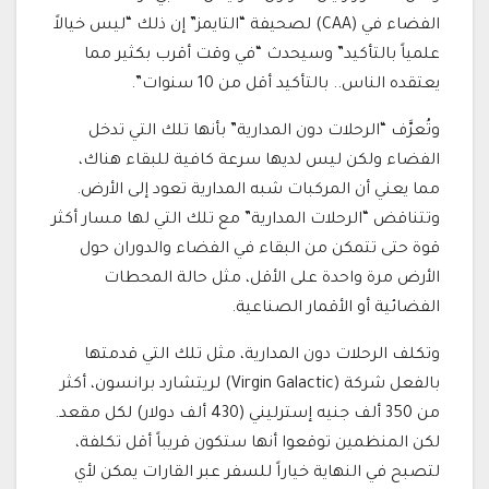
الفضاء في (CAA) لصحيفة “التايمز” إن ذلك “ليس خيالاً
علمياً بالتأكيد” وسيحدث “في وقت أقرب بكثير مما
يعتقده الناس.. بالتأكيد أقل من 10 سنوات”.
وتُعرَّف “الرحلات دون المدارية” بأنها تلك التي تدخل
الفضاء ولكن ليس لديها سرعة كافية للبقاء هناك،
مما يعني أن المركبات شبه المدارية تعود إلى الأرض.
وتتناقض “الرحلات المدارية” مع تلك التي لها مسار أكثر
قوة حتى تتمكن من البقاء في الفضاء والدوران حول
الأرض مرة واحدة على الأقل، مثل حالة المحطات
الفضائية أو الأقمار الصناعية.
وتكلف الرحلات دون المدارية، مثل تلك التي قدمتها
بالفعل شركة (Virgin Galactic) لريتشارد برانسون، أكثر
من 350 ألف جنيه إسترليني (430 ألف دولار) لكل مقعد.
لكن المنظمين توقعوا أنها ستكون قريباً أقل تكلفة،
لتصبح في النهاية خياراً للسفر عبر القارات يمكن لأي