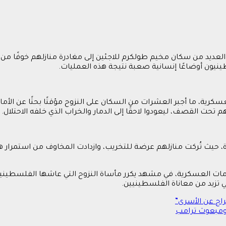
عديد من سكان مخيم طولكرم للاجئين إلى مغادرة منازلهم خوفًا من تع
ون أوضاعًا إنسانية صعبة نتيجة هذه العمليات.
كرية، ما أجبر العشرات من السكان على النزوح مؤقتًا بحثًا عن الأمان
 تحت القصف، ليعودوا لاحقًا إلى الدمار والخراب الذي خلفه الاحتلال.
ة، حيث تُركت منازلهم عرضة للتخريب، وازدادت المخاوف من استمرار ه
حامات العسكرية، في مشهد يكرر مأساة النزوح التي عاشها الفلسطينيو
ي تزيد من معاناة الفلسطينيين.
اج عن الأسرى”
 ومبعوث ترامب