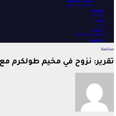
الشرق الأوسط
ميليشيات إيران
اقتصاد
تحليلات
تقارير
رأي
رياضة
East Now English
منوعات
سياسة
تقرير: نزوح في مخيم طولكرم مع