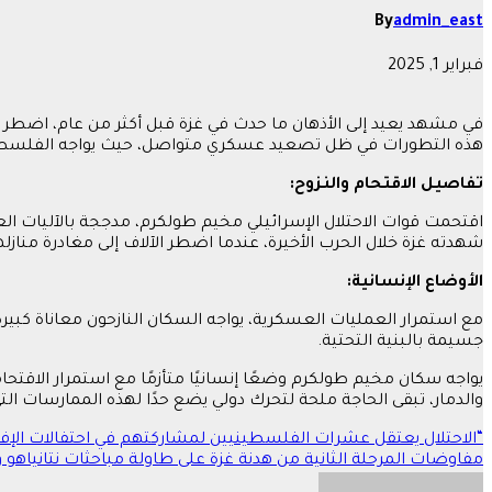
By
admin_east
فبراير 1, 2025
في مشهد يعيد إلى الأذهان ما حدث في غزة قبل أكثر من عام، اضطر ال
هذه التطورات في ظل تصعيد عسكري متواصل، حيث يواجه الفلسطيني
تفاصيل الاقتحام والنزوح:
اقتحمت قوات الاحتلال الإسرائيلي مخيم طولكرم، مدججة بالآليات العس
شهدته غزة خلال الحرب الأخيرة، عندما اضطر الآلاف إلى مغادرة منازلهم
الأوضاع الإنسانية:
مع استمرار العمليات العسكرية، يواجه السكان النازحون معاناة كبير
جسيمة بالبنية التحتية.
يواجه سكان مخيم طولكرم وضعًا إنسانيًا متأزمًا مع استمرار الاقت
والدمار، تبقى الحاجة ملحة لتحرك دولي يضع حدًا لهذه الممارسات الت
تصفّح
“الاحتلال يعتقل عشرات الفلسطينيين لمشاركتهم في احتفالات الإفر
مفاوضات المرحلة الثانية من هدنة غزة على طاولة مباحثات نتانياهو
المقالات