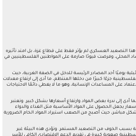
هذا التصعيد العسكري لم يؤثر فقط على قطاع غزة، بل امتد تأثيره
صاد المحلي، وفرضت قيودًا صارمة على المواطنين الفلسطينيين في
لية يوميًا أحد المصادر الرئيسة للدخل في الضفة الغربية، حيث
لسطينية جزءًا كبيرًا من دخلها المنتظم، ما أدى إلى ارتفاع معدلات
ماد على المساعدات الإنسانية، وهو ما لا يغطي دائمًا الاحتياجات
ا أدى إلى ندرة بعض المواد وارتفاع أسعارها بشكل كبير. وتعتبر
سعار يجعل الحصول على المواد الأساسية مثل الغذاء والدواء
بشكل مباشر، حيث أصبح من الصعب استيراد المواد الخام الضرورية
ية بسبب الخوف من التصعيد المستمر. وتؤدي هذه البيئة غير
فلسطينية صعوبة كبيرة في تقديم الدعم الاقتصادي الكافي للأسر