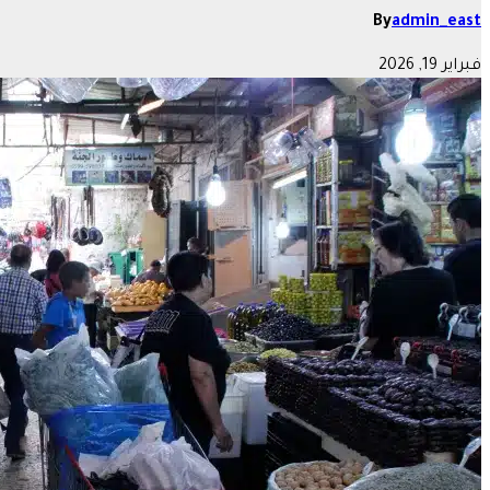
By
admin_east
فبراير 19, 2026