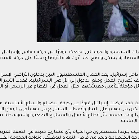
رات المستمرة والحرب التي اندلعت مؤخرًا بين حركة حماس وإسرائيل. 
اقتصادية بشكل واضح. لقد أثرت هذه الأوضاع سلبًا على حركة الاقت
خل إسرائيل. يعد العمال الفلسطينيون الذين يدخلون الأراضي الإسرائي
تصاريح العمل ومنع الدخول إلى الأراضي الإسرائيلية، فقدت الأسر الف
ائل مؤقتة لتأمين معيشتهم، مثل العمل في القطاع غير الرسمي أو الاعت
ية. فقد فرضت إسرائيل قيودًا على حركة البضائع والسلع الأساسية، مم
كين من جهة وعلى التجار وأصحاب المشاريع من جهة أخرى. ارتفاع الأ
في الوقت نفسه، تأثر قطاع الأعمال والمشاريع الصغيرة والمتوسطة 
إنتاجية.
يث يتردد المستثمرون في القيام بأي مشاريع جديدة في الضفة الغرب
الأزمة الاقتصادية ويحد من فرص النمو والتوظيف. وتواجه الحكومة ال