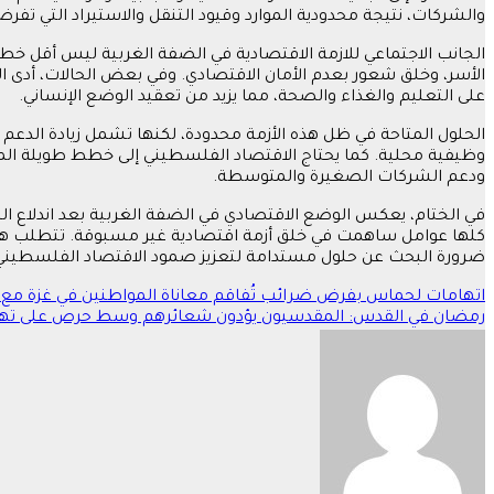
والشركات، نتيجة محدودية الموارد وقيود التنقل والاستيراد التي تفرض
الجانب الاجتماعي للازمة الاقتصادية في الضفة الغربية ليس أقل خطو
الأسر، وخلق شعور بعدم الأمان الاقتصادي. وفي بعض الحالات، أدى ا
على التعليم والغذاء والصحة، مما يزيد من تعقيد الوضع الإنساني.
الحلول المتاحة في ظل هذه الأزمة محدودة، لكنها تشمل زيادة الدعم ا
وظيفية محلية. كما يحتاج الاقتصاد الفلسطيني إلى خطط طويلة المدى
ودعم الشركات الصغيرة والمتوسطة.
في الختام، يعكس الوضع الاقتصادي في الضفة الغربية بعد اندلاع ال
كلها عوامل ساهمت في خلق أزمة اقتصادية غير مسبوقة. تتطلب هذه ا
ضرورة البحث عن حلول مستدامة لتعزيز صمود الاقتصاد الفلسطيني
تصفّح
اتهامات لحماس بفرض ضرائب تُفاقم معاناة المواطنين في غزة م
رمضان في القدس: المقدسيون يؤدون شعائرهم وسط حرص على تهدئ
المقالات