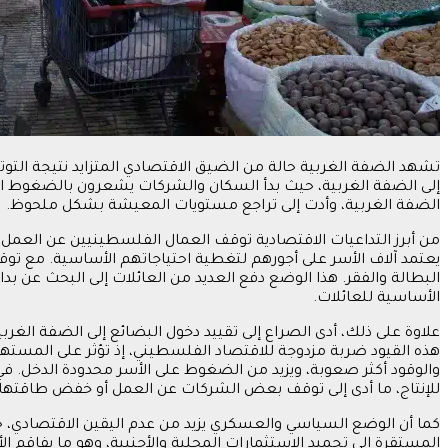
تشهد الضفة الغربية حالة من الضيق الاقتصادي المتزايد نتيجة التوت
إلى الضفة الغربية، حيث بدأ السكان والشركات يشعرون بالضغوط ال
الضفة الغربية، وأدت إلى تراجع مستويات المعيشة بشكل ملحوظ.
من أبرز التداعيات الاقتصادية توقف العمال الفلسطينيين عن العمل دا
يعتمد آلاف الأسر على أجورهم لتغطية احتياجاتهم الأساسية. مع توقف 
البطالة والفقر. هذا الوضع دفع العديد من العائلات إلى البحث عن بد
الأساسية للعائلات.
علاوة على ذلك، أدى الصراع إلى تقييد دخول البضائع إلى الضفة الغرب
هذه القيود ضربة مزدوجة للاقتصاد الفلسطيني، إذ تؤثر على المستهل
والوقود أكثر صعوبة، ويزيد من الضغوط على الأسر محدودة الدخل. 
للإنتاج، ما أدى إلى توقف بعض الشركات عن العمل أو خفض طاقتها ال
كما أن الوضع السياسي والعسكري يزيد من عدم اليقين الاقتصادي، ح
المستقرة إلى تجميد الاستثمارات المحلية والأجنبية، وهو ما يفاقم 