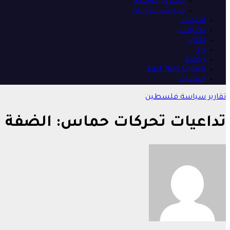
الشرق الأوسط
ميليشيات إيران
اقتصاد
تحليلات
تقارير
رأي
رياضة
East Now English
منوعات
تقارير
سياسة
فلسطين
تداعيات تحركات حماس: الضفة الغ