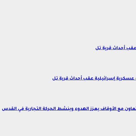
عقب أحداث قرية تل
عسكرية إسرائيلية عقب أحداث قرية تل
اون مع الأوقاف يعزز الهدوء وينشط الحركة التجارية في القدس