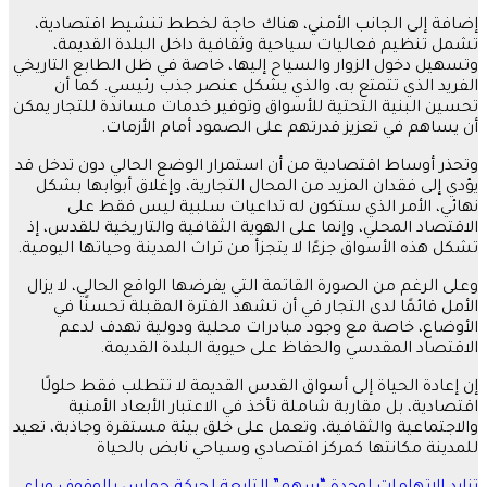
إضافة إلى الجانب الأمني، هناك حاجة لخطط تنشيط اقتصادية،
تشمل تنظيم فعاليات سياحية وثقافية داخل البلدة القديمة،
وتسهيل دخول الزوار والسياح إليها، خاصة في ظل الطابع التاريخي
الفريد الذي تتمتع به، والذي يشكل عنصر جذب رئيسي. كما أن
تحسين البنية التحتية للأسواق وتوفير خدمات مساندة للتجار يمكن
أن يساهم في تعزيز قدرتهم على الصمود أمام الأزمات.
وتحذر أوساط اقتصادية من أن استمرار الوضع الحالي دون تدخل قد
يؤدي إلى فقدان المزيد من المحال التجارية، وإغلاق أبوابها بشكل
نهائي، الأمر الذي ستكون له تداعيات سلبية ليس فقط على
الاقتصاد المحلي، وإنما على الهوية الثقافية والتاريخية للقدس، إذ
تشكل هذه الأسواق جزءًا لا يتجزأ من تراث المدينة وحياتها اليومية.
وعلى الرغم من الصورة القاتمة التي يفرضها الواقع الحالي، لا يزال
الأمل قائمًا لدى التجار في أن تشهد الفترة المقبلة تحسنًا في
الأوضاع، خاصة مع وجود مبادرات محلية ودولية تهدف لدعم
الاقتصاد المقدسي والحفاظ على حيوية البلدة القديمة.
إن إعادة الحياة إلى أسواق القدس القديمة لا تتطلب فقط حلولًا
اقتصادية، بل مقاربة شاملة تأخذ في الاعتبار الأبعاد الأمنية
والاجتماعية والثقافية، وتعمل على خلق بيئة مستقرة وجاذبة، تعيد
للمدينة مكانتها كمركز اقتصادي وسياحي نابض بالحياة