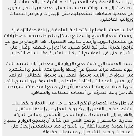
إلى البلدة القديمة. وقد انعكس ذلك مباشرة على المبيعات، إذ
انخفضت إلى مستويات متدنية، ما جعل العديد من التجار عاجزين
عن تغطية نفقاتهم التشغيلية، مثل الإيجارات وفواتير الخدمات
ورواتب العاملين.
كما ساهمت الأوضاع الاقتصادية العامة في زيادة حدة الأزمة، إذ
ارتفعت أسعار السلع والبضائع بشكل ملحوظ، نتيجة الاضطرابات
في سلاسل التوريد وارتفاع تكاليف الاستيراد. هذا الارتفاع ترافق مع
تراجع القدرة الشرائية للمواطنين، ما أدى إلى ضعف الإقبال على
الشراء، حتى في المواسم التي كانت تعتبر ذروة النشاط التجاري.
البلدة القديمة التي كانت تعج بالزوار خلال معظم أيام السنة، باتت
اليوم تشهد فراغًا نسبيًا في أزقتها وأسواقها. الأسواق الشهيرة
مثل سوق خان الزيت، وسوق العطارين، وسوق القطانين، لم تعد
ترى نفس الأعداد التي اعتادت عليها من المتسوقين والسياح، الأمر
الذي أفقدها حيويتها المعتادة وأثر على جميع القطاعات المرتبطة
بها، من باعة التجزئة إلى أصحاب المطاعم والمقاهي.
في ظل هذه الأوضاع، ترتفع الدعوات من قبل التجار والفعاليات
الاقتصادية في القدس إلى ضرورة العمل على إعادة الاستقرار
والهدوء إلى المدينة، باعتباره المدخل الأساسي لإنعاش الحركة
التجارية. فاستقرار الوضع الأمني من شأنه أن يشجع الزوار والسياح
على العودة، ويعيد الثقة إلى الأسواق، مما سينعكس إيجابًا على
المبيعات ويعيد النشاط إلى مستويات مقبولة.