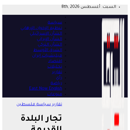
Skip
السبت. أغسطس 8th, 2026
to
content
سياسة
تنظيم الإخوان الإرهابي
الشأن الإسرائيلي
الشأن الإيراني
الشأن التركي
الشرق الأوسط
ميليشيات إيران
اقتصاد
تحليلات
تقارير
رأي
رياضة
East Now English
منوعات
تقارير
سياسة
فلسطين
تجار البلدة