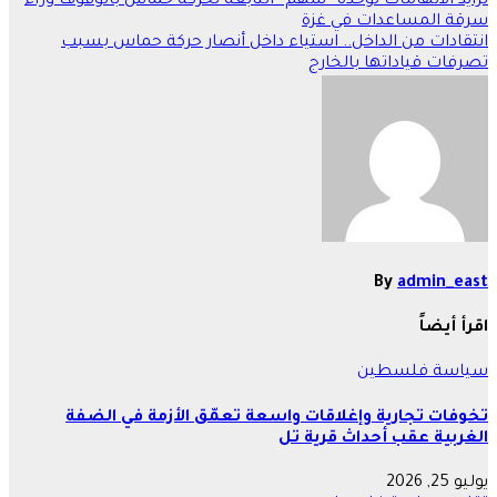
تصفّح
تزايد الاتهامات لوحدة “سهم” التابعة لحركة حماس بالوقوف وراء
سرقة المساعدات في غزة
المقالات
انتقادات من الداخل.. استياء داخل أنصار حركة حماس بسبب
تصرفات قياداتها بالخارج
By
admin_east
اقرأ أيضاً
سياسة
فلسطين
تخوفات تجارية وإغلاقات واسعة تعمّق الأزمة في الضفة
الغربية عقب أحداث قرية تل
يوليو 25, 2026