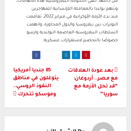
من جانبها، تنفي الحكومة البيلاروسيية هذه الاتهامات،
وتتهم بولندا بالمعاملة اللاإنسانية للمهاجرين.
منذ بدء الأزمة الأوكرانية في فبراير 2022، تفاقمت
التوترات بين بيلاروسيا والدول المجاورة، واتهمت
السلطات البيلاروسية العاصمة البولندية وارسو
خصوصًا بالتحضير لاستفزازات عسكرية.
تصفّح
85 جنديا أمريكيا
بعد عودة العلاقات
يتوغلون في مناطق
مع مصر.. أردوغان:
المقالات
النفوذ الروسي..
“قد تحل الأزمة مع
سوريا”
وموسكو تتحرك