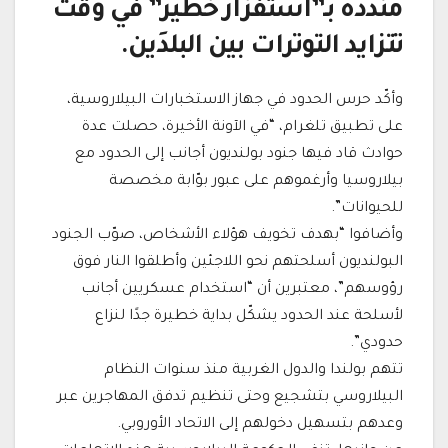
منددة بـ”استفزاز خطير” في وقت
تتزايد التوترات بين البلدَين.
وأكّد حرس الحدود في جهاز الاستخبارات البيلاروسية،
على تطبيق تلغرام، “في الآونة الأخيرة، حصلت عدة
حوادث قاد فيها جنود بولنديون أجانب إلى الحدود مع
بيلاروسيا وأرغموهم على عبور بوّابة مخصصة
للحيوانات”.
وأضافوا “بهدف تخويف هؤلاء الأشخاص، صوّب الجنود
البولنديون أسلحتهم نحو اللاجئين وأطلقوا النار فوق
رؤوسهم”، معتبرين أن “استخدام عسكريين أجانب
لأسلحة عند الحدود يشكّل بداية خطيرة جدًا لنزاع
حدودي”.
تتهم بولندا والدول الغربية منذ سنوات النظام
البيلاروسي بتشجيع وحتى تنظيم تدفق المهاجرين عبر
وعدهم بتسهيل دخولهم إلى الاتحاد الأوروبي.