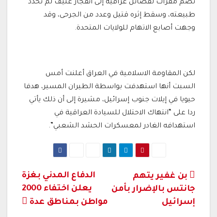
تضم مقرات لفصائل عراقية إلى انفجار عنيف لم تحدد
طبيعته، وسقط إثره قتيل وعدد من الجرحى، وقد
وجهت أصابع الاتهام للولايات المتحدة.
لكن المقاومة الاسلامية في العراق أعلنت أمس
السبت أنها استهدفت بواسطة الطيران المسير، هدفا
حيويا في إيلات جنوب إسرائيل، مشيرة إلى أن ذلك يأتي
ردا على “انتهاك الاحتلال للسيادة العراقية في
استهدافه الغادر لمعسكرات الحشد الشعبي”.
تصفّح
الدفاع المدني بغزة
بن غفير يتهم
يعلن اختفاء 2000
جانتس بالإضرار بأمن
المقالات
إسرائيل
مواطن بمناطق عدة