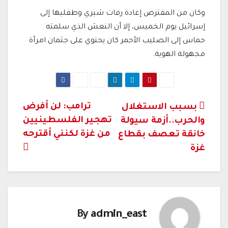
وكان من المفترض إعادة رفات شيري وطفليها إلى
إسرائيل يوم الخميس، إلا أن النعش الذي سلمته
حماس إلى الصليب الأحمر كان يحتوي على جثمان امرأة
مجهولة الهوية.
تصفّح
ترامب: لن أفرض
بسبب الاستغلال
تهجير الفلسطينيين
والحرب..أزمة سيولة
المقالات
من غزة لكنني أقترحه
خانقة تعصف بقطاع
غزة
By
admin_east