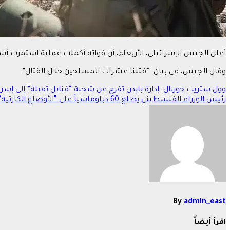
أعلن الجيش الإسرائيلي، الأربعاء، أن قواته أكملت عملية استمرت أسبوعين في منطقة الشجاعية ب
وقال الجيش، في بيان: “قتلنا عشرات المسلحين خلال القتال”.
تصفّح
وول ستريت جورنال: إدارة بايدن تفرج عن شحنة “قنابل ثقيلة” إلى إسرا
رئيس الوزراء الفلسطيني يطلع 60 دبلوماسياً على “الأوضاع الكارثية” في غزة
المقالات
By
admin_east
اقرأ أيضاً