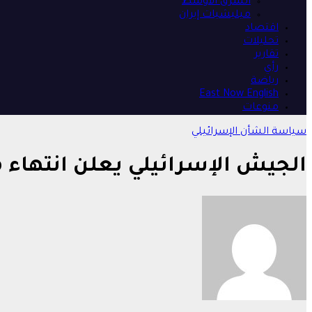
الشرق الأوسط
ميليشيات إيران
اقتصاد
تحليلات
تقارير
رأي
رياضة
East Now English
منوعات
سياسة
الشأن الإسرائيلي
الجيش الإسرائيلي يعلن انتهاء 