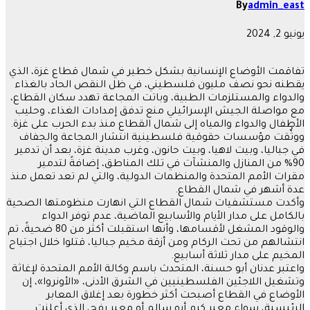
By
admin_east
يونيو 2, 2024
تفاقمت الأوضاع الإنسانية بشكل خطير في شمال قطاع غزة، الذي
يقطنه نحو نصف مليون فلسطيني، في ظل النقص الحاد بالغذاء
والدواء والمستلزمات الطبية، وباتت المجاعة تهدد سكان القطاع،
مع مواصلة الجيش الإسرائيلي منع تدفق إمدادات الغذاء، وحليب
الأطفال والدواء والمياه إلى شمال القطاع منذ بدء الحرب على غزة.
ووثّْقت مؤسسات حقوقية فلسطينية انتشار المجاعة والجفاف
في جباليا، وبيت لاهيا، وبيت حانون، وغرب مدينة غزة، بعد أن تدمير
90% من المنازل والمنشآت في تلك المناطق، إضافةً لتدمير
مقرات الأمم المتحدة والمنظمات الدولية، والتي لم تعد تعمل منذ
عدة أشهر في شمال القطاع.
وأكدت مستشفيات شمال القطاع التي انهارت منظومتها الصحية
بالكامل على مدار الأيام والأسابيع الماضية، عدم توفر الدواء
والوقود المشغل لأقسامها، وأنها استقبلت أكثر من 80 ضحيةً، تم
انتشالهم من تحت الركام ومن أزقة مخيم جباليا، قتلوا خلال اجتياح
المخيم على مدار ثلاثة أسابيع.
واعتبر عدنان أبو حسنة، المتحدث باسم وكالة الأمم المتحدة لإغاثة
وتشغيل اللاجئين الفلسطينيين في الشرق الأدنى، «الأونروا»، إن
الأوضاع في القطاع أصبحت أكثر خطورة بعد إغلاق المعابر
الرئيسية، سواء معبر كرم أبو سالم أو معبر رفح، الذي أعلنت