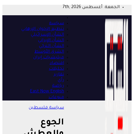
Skip
الجمعة. أغسطس 7th, 2026
to
content
سياسة
تنظيم الإخوان الإرهابي
الشأن الإسرائيلي
الشأن الإيراني
الشأن التركي
الشرق الأوسط
ميليشيات إيران
اقتصاد
تحليلات
تقارير
رأي
رياضة
East Now English
منوعات
سياسة
فلسطين
الجوع