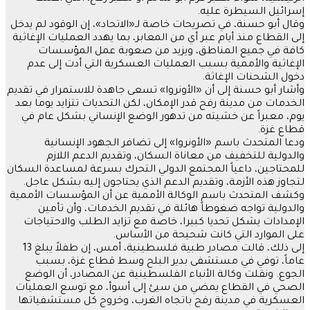
إسرائيل السيطرة عليه.
وقال أبو حسنة، في تصريحات خاصة لـ«الاتحاد»، إن الوقود لم يدخل
إلى القطاع منذ أيام عبر أي من المعابر، بما يهدد العمليات الإغاثية
كافة في جميع المناطق، ويزيد من صعوبة عمل المؤسسات
الإغاثية والأممية بسبب العمليات العسكرية التي أدت إلى عدم
دخول الشحنات الإغاثة.
وأشار أبو حسنة إلى أن «الأونروا» تسعى جاهدة للاستمرار في تقديم
الخدمات من مدينة رفح قدر الإمكان، لكن التحديات تتزايد يوما بعد
يوم، معبراً عن خشيته من تدهور الوضع الإنساني بشكل عام في
قطاع غزة.
ودعا المتحدث باسم «الأونروا» إلى تضافر الجهود الإنسانية
والدولية للتخفيف من معاناة السكان، وتقديم الدعم اللازم
للمحتاجين، داعياً المجتمع الدولي التحرك بسرعة لمساعدة السكان
لتجاوز هذه الأزمة، وتقديم الدعم الذي يحتاجون إليه بشكل عاجل.
وكشف المتحدث باسم الوكالة الأممية عن أن المؤسسات الأممية
والدولية تواجه ضغوطاً هائلة في تقديم الخدمات، وأن تأمين
الإمدادات يشكل تحديا كبيرا، خاصة مع تزايد الطلب والاحتياجات
على الموارد التي كانت شحيحة من الأساس.
إلى ذلك، قالت مصادر طبية فلسطينية، أمس، إن طفلاً يبلغ 13
عاماً، توفي في مستشفى بدير البلح وسط قطاع غزة، بسبب
الجوع. ونقلت وكالة الأنباء الفلسطينية عن المصادر، أن الوضع
الصحي في القطاع يمضي من سيئ إلى أسوأ، مع توسع العمليات
العسكرية في مدينة رفح باتجاه الغرب، وخروج كل مستشفياتها