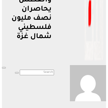
والعطش
يحاصران
نصف مليون
فلسطيني
شمال غزة