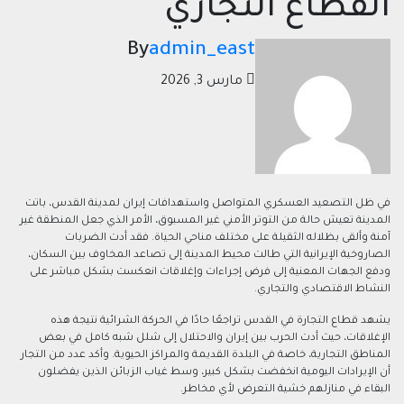
القطاع التجاري
By
admin_east
مارس 3, 2026
في ظل التصعيد العسكري المتواصل واستهدافات إيران لمدينة القدس، باتت
المدينة تعيش حالة من التوتر الأمني غير المسبوق، الأمر الذي جعل المنطقة غير
آمنة وألقى بظلاله الثقيلة على مختلف مناحي الحياة. فقد أدت الضربات
الصاروخية الإيرانية التي طالت محيط المدينة إلى تصاعد المخاوف بين السكان،
ودفع الجهات المعنية إلى فرض إجراءات وإغلاقات انعكست بشكل مباشر على
النشاط الاقتصادي والتجاري.
يشهد قطاع التجارة في القدس تراجعًا حادًا في الحركة الشرائية نتيجة هذه
الإغلاقات، حيث أدت الحرب بين إيران والاحتلال إلى شلل شبه كامل في بعض
المناطق التجارية، خاصة في البلدة القديمة والمراكز الحيوية. وأكد عدد من التجار
أن الإيرادات اليومية انخفضت بشكل كبير، وسط غياب الزبائن الذين يفضلون
البقاء في منازلهم خشية التعرض لأي مخاطر.