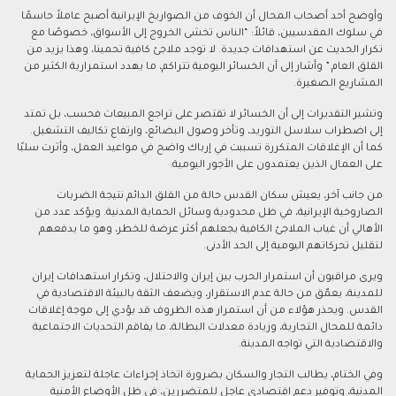
وأوضح أحد أصحاب المحال أن الخوف من الصواريخ الإيرانية أصبح عاملاً حاسمًا
في سلوك المقدسيين، قائلاً: “الناس تخشى الخروج إلى الأسواق، خصوصًا مع
تكرار الحديث عن استهدافات جديدة. لا توجد ملاجئ كافية تحمينا، وهذا يزيد من
القلق العام.” وأشار إلى أن الخسائر اليومية تتراكم، ما يهدد استمرارية الكثير من
المشاريع الصغيرة.
وتشير التقديرات إلى أن الخسائر لا تقتصر على تراجع المبيعات فحسب، بل تمتد
إلى اضطراب سلاسل التوريد، وتأخر وصول البضائع، وارتفاع تكاليف التشغيل.
كما أن الإغلاقات المتكررة تسببت في إرباك واضح في مواعيد العمل، وأثرت سلبًا
على العمال الذين يعتمدون على الأجور اليومية.
من جانب آخر، يعيش سكان القدس حالة من القلق الدائم نتيجة الضربات
الصاروخية الإيرانية، في ظل محدودية وسائل الحماية المدنية. ويؤكد عدد من
الأهالي أن غياب الملاجئ الكافية يجعلهم أكثر عرضة للخطر، وهو ما يدفعهم
لتقليل تحركاتهم اليومية إلى الحد الأدنى.
ويرى مراقبون أن استمرار الحرب بين إيران والاحتلال، وتكرار استهدافات إيران
للمدينة، يعمّق من حالة عدم الاستقرار، ويضعف الثقة بالبيئة الاقتصادية في
القدس. ويحذر هؤلاء من أن استمرار هذه الظروف قد يؤدي إلى موجة إغلاقات
دائمة للمحال التجارية، وزيادة معدلات البطالة، ما يفاقم التحديات الاجتماعية
والاقتصادية التي تواجه المدينة.
وفي الختام، يطالب التجار والسكان بضرورة اتخاذ إجراءات عاجلة لتعزيز الحماية
المدنية، وتوفير دعم اقتصادي عاجل للمتضررين، في ظل الأوضاع الأمنية