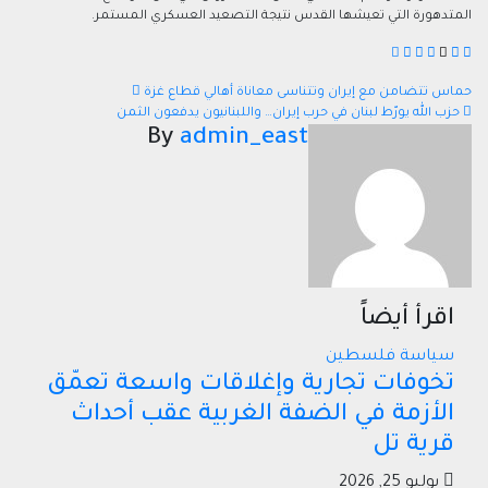
المتدهورة التي تعيشها القدس نتيجة التصعيد العسكري المستمر.
تصفّح
حماس تتضامن مع إيران وتتناسى معاناة أهالي قطاع غزة
حزب الله يورّط لبنان في حرب إيران… واللبنانيون يدفعون الثمن
المقالات
admin_east
By
اقرأ أيضاً
سياسة
فلسطين
تخوفات تجارية وإغلاقات واسعة تعمّق
الأزمة في الضفة الغربية عقب أحداث
قرية تل
يوليو 25, 2026