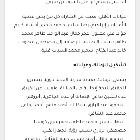
الدبيس، وسام أبو علي، أشرف بن شرقي.
غيابات الأهلي: يغيب عن المباراة كل من يحيى عطية
الله، ياسر إبراهيم، رضا سليم، محمد مجدي أفشة، كريم
فؤاد، علي معلول، عمر كمال عبد الواحد، طاهر محمد
طاهر بسبب الإصابة، بالإضافة إلى مصطفى مخلوف،
خالد عبد الفتاح، سمير محمد لأسباب فنية.
تشكيل الزمالك وغياباته:
يسعى الزمالك بقيادة مدربه الجديد جوزيه بيسيرو
لتحقيق نتيجة إيجابية في المباراة. وتغيب عن الفريق
عدة لاعبين بداعي الإصابة أو عدم الجاهزية، أبرزهم:
– محمود عبد الرازق شيكابالا، أحمد فتوح، أحمد رفاعي،
محمد عبد الشافي.
– مهاب ياسر، محمد عاطف، جيفرسون كوستا،
مصطفى الزناري بسبب رؤية الجهاز الفني.
– محمود جهاد، أحمد حمدي، حمزة المثلوثي للإصابة.