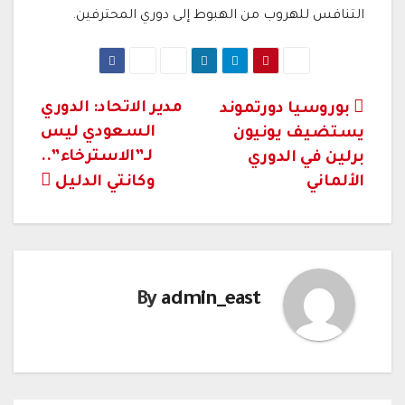
التنافس للهروب من الهبوط إلى دوري المحترفين.
تصفّح
مدير الاتحاد: الدوري
بوروسيا دورتموند
السعودي ليس
يستضيف يونيون
المقالات
لـ”الاسترخاء”..
برلين في الدوري
الألماني
وكانتي الدليل
By
admin_east