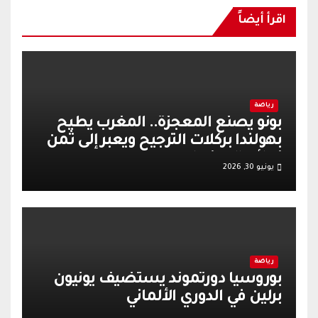
اقرأ أيضاً
رياضة
بونو يصنع المعجزة.. المغرب يطيح
بهولندا بركلات الترجيح ويعبر إلى ثمن
نهائي المونديال
يونيو 30, 2026
رياضة
بوروسيا دورتموند يستضيف يونيون
برلين في الدوري الألماني