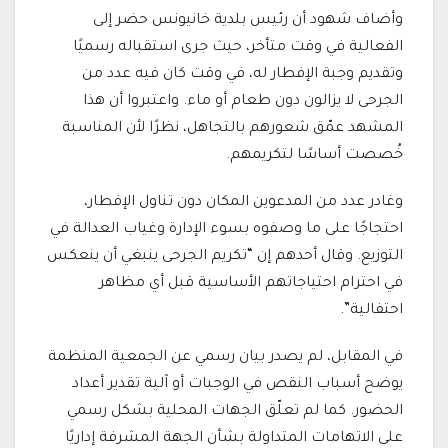
وأضاف شهود أن رئيس بلدية خانيونس حضر إلى
الفعالية في وقت متأخر، حيث جرى استقباله رسميًا
وتقديم وجبة الإفطار له، في وقت كان فيه عدد من
الجرحى لا يزالون دون طعام أو ماء. واعتبروا أن هذا
المشهد عمّق شعورهم بالتجاهل، نظرًا لأن المناسبة
خُصصت أساسًا لتكريمهم.
وغادر عدد من المدعوين المكان دون تناول الإفطار،
احتجاجًا على ما وصفوه بسوء الإدارة وغياب العدالة في
التوزيع. وقال أحدهم إن “تكريم الجرحى ينبغي أن ينعكس
في احترام احتياجاتهم الأساسية قبل أي مظاهر
احتفالية”.
في المقابل، لم يصدر بيان رسمي عن الجمعية المنظمة
يوضح أسباب النقص في الوجبات أو آلية تقدير أعداد
الحضور. كما لم تعلّق الجهات المحلية بشكل رسمي
على الاتهامات المتداولة بشأن الجهة المشرفة إداريًا