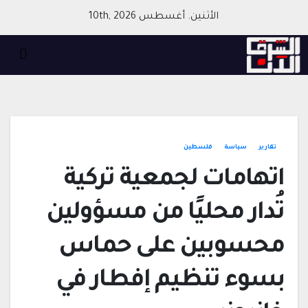
Ski
الأثنين. أغسطس 10th, 2026
t
conten
تقارير
سياسة
فلسطين
اتهامات لجمعية تركية
تُدار محليًا من مسؤولين
محسوبين على حماس
بسوء تنظيم إفطار في