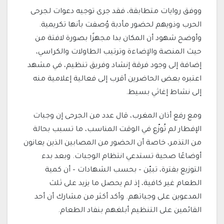
ووفق روايات متطابقة، فقد جرى توجيه دعوات لجرحى
الحرب وذويهم لحضور مأدبة وُصفت بأنها تكريمية.
وأوضح شهود أن المكان بدا مجهزًا بصورة لافتة من
حيث المنصة والإضاءة وترتيب الطاولات والكراسي،
إضافة إلى وجود فرقة إنشاد وفريق تنظيم، في مشهد
اعتبره بعض الحاضرين أقرب إلى فعالية إعلامية منه
إلى نشاط إغاثي بسيط.
ومع رفع أذان المغرب، قال عدد من الجرحى إن وجبات
الإفطار لم تُوزّع في الوقت المناسب، ما تسبب بحالة
من التذمر، خاصة أن الحضور من المصابين الذين يعانون
أوضاعًا صحية تستدعي انتظام الوجبات. وبعد بدء
التوزيع بفترة، تبيّن – بحسب الشهادات – أن كمية
الطعام غير كافية، إذ لم يحصل ما يزيد على ثلث
المدعوين على وجباتهم. وأكد أكثر من مشارك أن أحد
القائمين على التنظيم أبلغهم بنفاد الطعام.