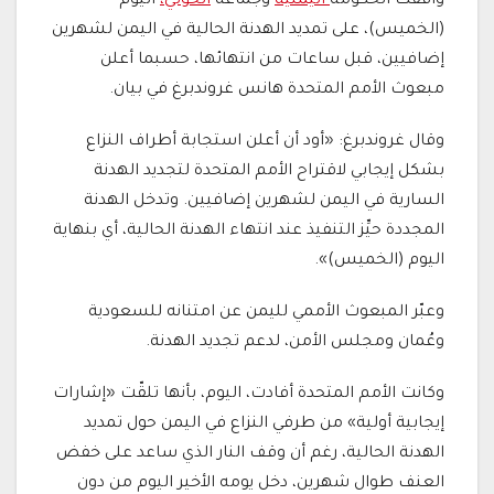
وافقت الحكومة
اليمنية
وجماعة
الحوثي،
اليوم
(الخميس)، على تمديد الهدنة الحالية في اليمن لشهرين
إضافيين، قبل ساعات من انتهائها، حسبما أعلن
مبعوث الأمم المتحدة هانس غروندبرغ في بيان.
وقال غروندبرغ: «أود أن أعلن استجابة أطراف النزاع
بشكل إيجابي لاقتراح الأمم المتحدة لتجديد الهدنة
السارية في اليمن لشهرين إضافيين. وتدخل الهدنة
المجددة حيِّز التنفيذ عند انتهاء الهدنة الحالية، أي بنهاية
اليوم (الخميس)».
وعبّر المبعوث الأممي لليمن عن امتنانه للسعودية
وعُمان ومجلس الأمن، لدعم تجديد الهدنة.
وكانت الأمم المتحدة أفادت، اليوم، بأنها تلقّت «إشارات
إيجابية أولية» من طرفي النزاع في اليمن حول تمديد
الهدنة الحالية، رغم أن وقف النار الذي ساعد على خفض
العنف طوال شهرين، دخل يومه الأخير اليوم من دون