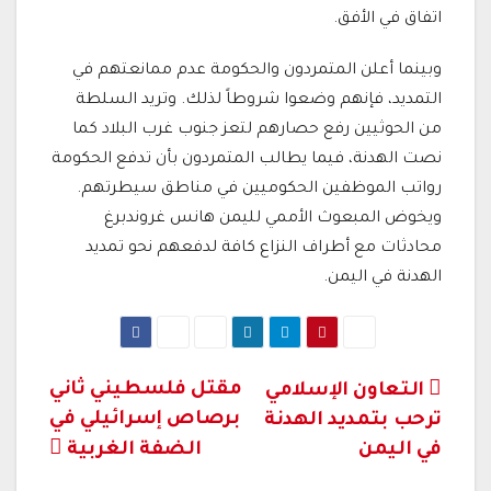
اتفاق في الأفق.
وبينما أعلن المتمردون والحكومة عدم ممانعتهم في
التمديد، فإنهم وضعوا شروطاً لذلك. وتريد السلطة
من الحوثيين رفع حصارهم لتعز جنوب غرب البلاد كما
نصت الهدنة، فيما يطالب المتمردون بأن تدفع الحكومة
رواتب الموظفين الحكوميين في مناطق سيطرتهم.
ويخوض المبعوث الأممي لليمن هانس غروندبرغ
محادثات مع أطراف النزاع كافة لدفعهم نحو تمديد
الهدنة في اليمن.
تصفّح
مقتل فلسطيني ثاني
التعاون الإسلامي
برصاص إسرائيلي في
ترحب بتمديد الهدنة
المقالات
في اليمن
الضفة الغربية