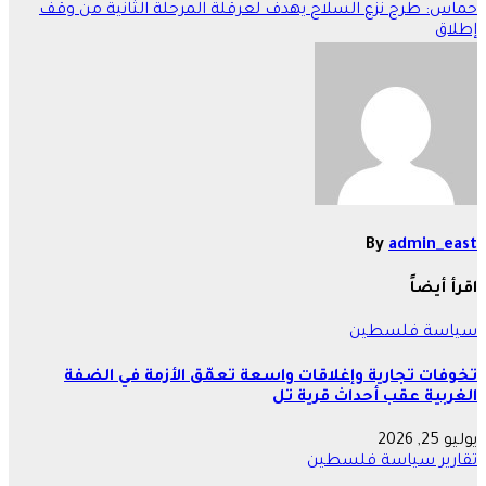
المقالات
حماس: طرح نزع السلاح يهدف لعرقلة المرحلة الثانية من وقف
إطلاق
By
admin_east
اقرأ أيضاً
سياسة
فلسطين
تخوفات تجارية وإغلاقات واسعة تعمّق الأزمة في الضفة
الغربية عقب أحداث قرية تل
يوليو 25, 2026
تقارير
سياسة
فلسطين