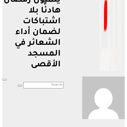
يتمنون رمضان
هادئًا بلا
اشتباكات
لضمان أداء
الشعائر في
المسجد
الأقصى