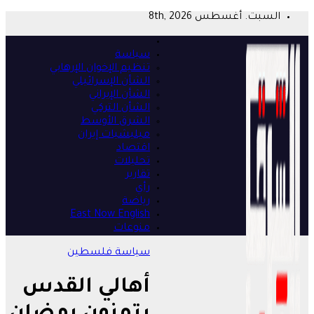
Skip
السبت. أغسطس 8th, 2026
to
content
سياسة
تنظيم الإخوان الإرهابي
الشأن الإسرائيلي
الشأن الإيراني
الشأن التركي
الشرق الأوسط
ميليشيات إيران
اقتصاد
تحليلات
تقارير
رأي
رياضة
East Now English
منوعات
سياسة
فلسطين
أهالي القدس