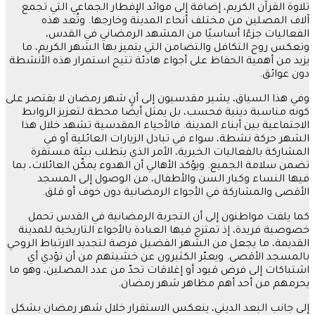
تلاوة القرآن الكريم، إضافة إلى موائد الإفطار الجماعي التي تجمع
آلاف المصلين من مختلف أنحاء المدينة وخارجها. وتُعد هذه
الفعاليات جزءًا أساسيًا من المشهد الرمضاني في القدس،
وتعكس روح التكافل والتضامن التي يتميز بها الشهر الكريم، ما
يزيد من أهمية الحفاظ على أجواء هادئة تتيح استمرار هذه الأنشطة
دون عوائق.
وفي هذا السياق، يشير مقدسيون إلى أن شهر رمضان لا يقتصر على
كونه مناسبة دينية فحسب، بل يمثل أيضًا محطة لتعزيز الروابط
الاجتماعية بين أبناء المدينة. فالأحياء المقدسية تشهد خلال هذا
الشهر حركة نشطة، سواء في تبادل الزيارات العائلية أو في
المشاركة بالفعاليات الخيرية، الأمر الذي يتطلب بيئة مستقرة
تضمن سلامة الجميع. ويؤكد الأهالي أن الهدوء يمكّن العائلات، بما
فيها النساء وكبار السن والأطفال، من الوصول إلى المسجد
الأقصى والمشاركة في الأجواء الرمضانية دون خوف أو قلق.
كما يلفت مواطنون إلى أن التجربة الرمضانية في القدس تحمل
خصوصية فريدة، إذ تمتزج فيها العبادة بالأجواء التاريخية للمدينة
القديمة، ما يجعل من الشهر الفضيل فرصة لتجديد الارتباط الروحي
بالمسجد الأقصى. ويعبّر الكثيرون عن خشيتهم من أن تؤدي أي
اشتباكات إلى فرض قيود أو إغلاقات تحدّ من عدد المصلين، وهو ما
يحرمهم من أحد أهم مظاهر شهر رمضان.
إلى جانب البعد الديني، ينعكس الاستقرار خلال شهر رمضان بشكل