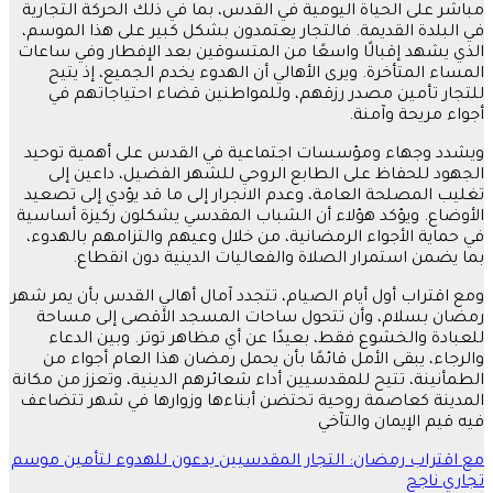
مباشر على الحياة اليومية في القدس، بما في ذلك الحركة التجارية
في البلدة القديمة. فالتجار يعتمدون بشكل كبير على هذا الموسم،
الذي يشهد إقبالًا واسعًا من المتسوقين بعد الإفطار وفي ساعات
المساء المتأخرة. ويرى الأهالي أن الهدوء يخدم الجميع، إذ يتيح
للتجار تأمين مصدر رزقهم، وللمواطنين قضاء احتياجاتهم في
أجواء مريحة وآمنة.
ويشدد وجهاء ومؤسسات اجتماعية في القدس على أهمية توحيد
الجهود للحفاظ على الطابع الروحي للشهر الفضيل، داعين إلى
تغليب المصلحة العامة، وعدم الانجرار إلى ما قد يؤدي إلى تصعيد
الأوضاع. ويؤكد هؤلاء أن الشباب المقدسي يشكلون ركيزة أساسية
في حماية الأجواء الرمضانية، من خلال وعيهم والتزامهم بالهدوء،
بما يضمن استمرار الصلاة والفعاليات الدينية دون انقطاع.
ومع اقتراب أول أيام الصيام، تتجدد آمال أهالي القدس بأن يمر شهر
رمضان بسلام، وأن تتحول ساحات المسجد الأقصى إلى مساحة
للعبادة والخشوع فقط، بعيدًا عن أي مظاهر توتر. وبين الدعاء
والرجاء، يبقى الأمل قائمًا بأن يحمل رمضان هذا العام أجواء من
الطمأنينة، تتيح للمقدسيين أداء شعائرهم الدينية، وتعزز من مكانة
المدينة كعاصمة روحية تحتضن أبناءها وزوارها في شهر تتضاعف
فيه قيم الإيمان والتآخي
تصفّح
مع اقتراب رمضان: التجار المقدسيين يدعون للهدوء لتأمين موسم
تجاري ناجح