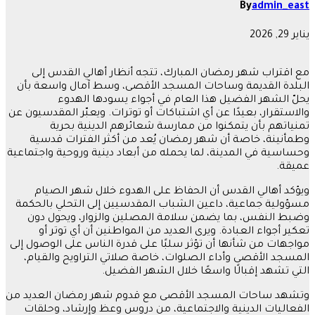
By
admin_east
يناير 29, 2026
مع اقتراب شهر رمضان المبارك، تتجه أنظار أهالي القدس إلى
البلدة القديمة وساحات المسجد الأقصى، وسط آمال واسعة بأن
يحلّ الشهر الفضيل هذا العام في أجواء يسودها الهدوء
والاستقرار، بعيدًا عن أي اشتباكات أو توترات. ويعبّر المقدسيون عن
تمنياتهم بأن يتمكنوا من ممارسة شعائرهم الدينية بحرية
وطمأنينة، خاصة أن شهر رمضان يُعد من أكثر الفترات قدسية
وحساسية في المدينة، لما يحمله من أبعاد دينية وروحية واجتماعية
عميقة.
ويؤكد أهالي القدس أن الحفاظ على الهدوء خلال شهر الصيام
مسؤولية جماعية، داعين الشباب المقدسيين إلى التحلي بالحكمة
وضبط النفس، بما يضمن سلامة المصلين والزوار، ويحول دون
تعكير أجواء العبادة. ويرى العديد من المواطنين أن أي توتر أو
مواجهات من شأنها أن تؤثر سلبًا على قدرة الناس على الوصول إلى
المسجد الأقصى وأداء الصلوات، خاصة صلاتي التراويح والقيام،
التي تشهد إقبالًا واسعًا خلال الشهر الفضيل.
وتشهد ساحات المسجد الأقصى مع قدوم شهر رمضان العديد من
الفعاليات الدينية والاجتماعية، من دروس وعظ وإرشاد، وحلقات