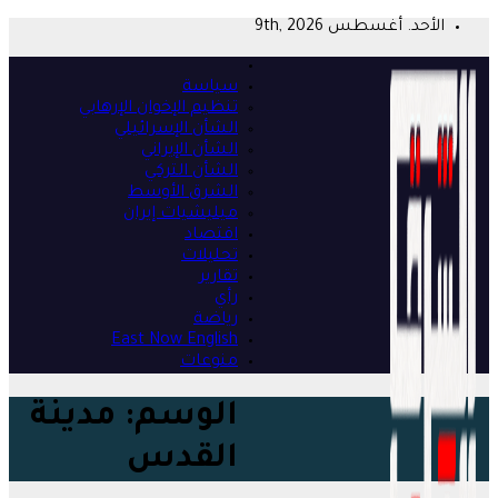
Skip
الأحد. أغسطس 9th, 2026
to
content
سياسة
تنظيم الإخوان الإرهابي
الشأن الإسرائيلي
الشأن الإيراني
الشأن التركي
الشرق الأوسط
ميليشيات إيران
اقتصاد
تحليلات
تقارير
رأي
رياضة
East Now English
منوعات
الوسم:
مدينة
القدس