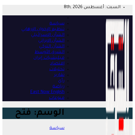
Skip
السبت. أغسطس 8th, 2026
to
content
سياسة
تنظيم الإخوان الإرهابي
الشأن الإسرائيلي
الشأن الإيراني
الشأن التركي
الشرق الأوسط
ميليشيات إيران
اقتصاد
تحليلات
تقارير
رأي
رياضة
East Now English
منوعات
الوسم:
فتح
سياسة