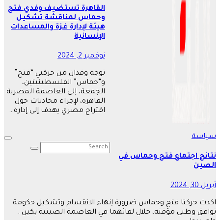
القاهرة تستضيف وفدي فتح
وحماس لمناقشة تشكيل
هيئة لإدارة غزة والمساعدات
الإنسانية
نوفمبر 2, 2024
توجه وفدان من حركتي “فتح”
و”حماس” الفلسطينيتين،
الجمعة، إلى العاصمة المصرية
القاهرة، لإجراء محادثات حول
اقتراح مصري يهدف إلى إدارة…
سياسة
نتائج اجتماع فتح وحماس في
الصين
أبريل 30, 2024
اكدت حركتا فتح وحماس ضرورة إنهاء الانقسام وتشكيل حكومة
توافق وطني مؤقتة، خلال لقائهما في العاصمة الصينية بكين .