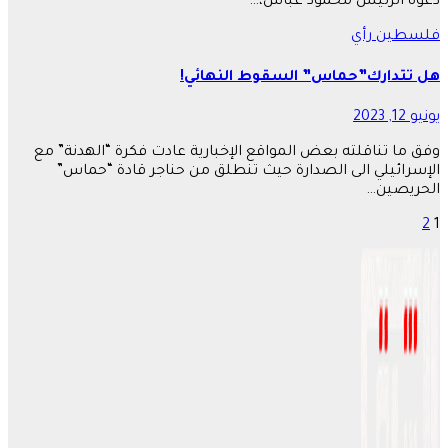
دعوة الرئيس محمود عباس،…
فلسطين
رأي
هل تتدارك”حماس” السقوط النهائي!
يونيو 12, 2023
وفق ما تناقلته بعض المواقع الإخبارية عادت فكرة “الهدنة” مع
الإسرائيلي الى الصدارة حيث تنطلق من حناجر قادة “حماس”
الحريصين…
1
2
تعدد
صفحات
المقالات