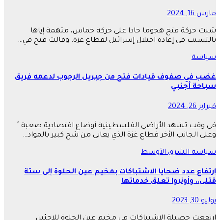
مارس 16, 2024
شنت حركة فتح هجوما حادا على حركة حماس، متهمة إياها
بالتسبب في إعادة احتلال إسرائيل لقطاع غزة. وقالت فتح في…
سياسة
غضب في صفوف قيادات فتح من جبريل الرجوب لدعمه فريق
سباحة أجنبي
فبراير 26, 2024
في وقت تشهد الأراضي الفلسطينية أوضاع اقتصادية صعبة ٬
وعلى الجانب الأخر قطاع غزة الذي يعاني من شح كبير بالمواد…
سياسة
الشرق الأوسط
ارتفاع عدد ضحايا الاشتباكات بمخيم عين الحلوة إلى ستة
قتلى.. وأونروا تعلق خدماتها
يوليو 30, 2023
ارتفعت حصيلة الاشتباكات في مخيم عين الحلوة للاجئين