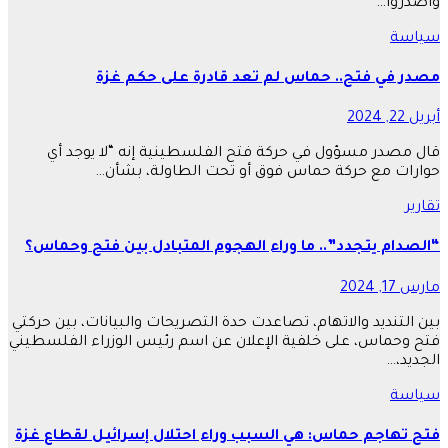
واصدروا…
سياسة
مصدر في فتح.. حماس لم تعد قادرة على حكم غزة
أبريل 22, 2024
قال مصدر مسؤول في حركة فتح الفلسطينية إنه “لا يوجد أي
حوارات مع حركة حماس فوق أو تحت الطاولة، بشأن…
تقارير
“الصدام يتجدد”.. ما وراء الهجوم المتبادل بين فتح وحماس؟
مارس 17, 2024
بين التنديد والاتهام، تصاعدت حدة التصريحات والبيانات، بين حركتي
فتح وحماس، على خلفية الإعلان عن اسم رئيس الوزراء الفلسطيني
الجديد،…
سياسة
فتح تهاجم حماس: هي السبب وراء احتلال إسرائيل لقطاع غزة