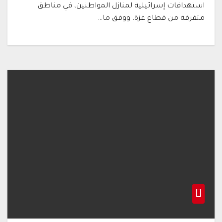
استهدافات إسرائيلية لمنازل المواطنين، في مناطق
متفرقة من قطاع غزة. ووفق ما…