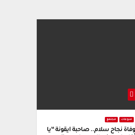
منوعات
مجتمع
فاة نجاح سلام.. صاحبة أيقونة “يا