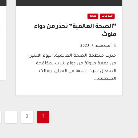
منوعات
صحة
“الصحة العالمية” تحذّر من دواء
ك
ملوث
أغسطس 7, 2023
ف
م
حذرت منظمة الصحة العالمية، اليوم الاثنين،
ط
من دفعة ملوثة من دواء شرب لمكافحة
السعال عثرت عليها في العراق. وقالت
المنظمة،…
تعدد
…
2
1
صفحات