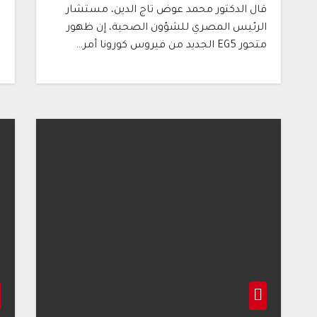
قال الدكتور محمد عوض تاج الدين، مستشار
“
الرئيس المصري للشؤون الصحية، إن ظهور
ه
متحور EG5 الجديد من فيروس كورونا أمر…
ش