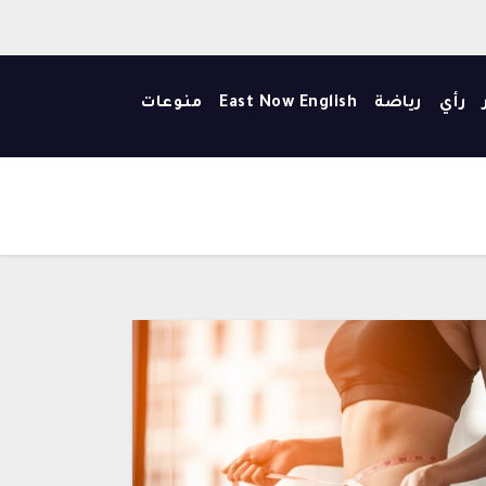
رأي
رياضة
East Now English
منوعات