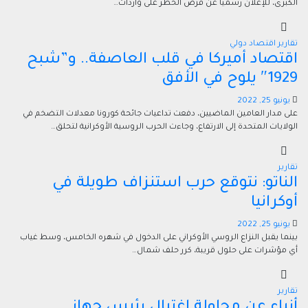
الكبرى، للإعلان رسميا عن فرض الحظر على واردات…
تقارير
اقتصاد
دولي
اقتصاد أميركا في قلب العاصفة.. و”شبح
1929″ يلوح في الأفق
يونيو 25, 2022
على مدار العامين الماضيين، دفعت تداعيات جائحة كورونا معدلات التضخم في
الولايات المتحدة إلى الارتفاع، وجاءت الحرب الروسية الأوكرانية لتحلق…
تقارير
الناتو: نتوقع حرب استنزاف طويلة في
أوكرانيا
يونيو 25, 2022
بينما يقبل النزاع الروسي الأوكراني على الدخول في شهره الخامس، وسط غياب
أي مؤشرات على حلول قريبة، كرر حلف شمال…
تقارير