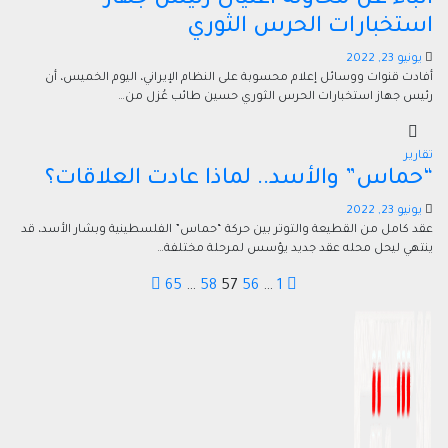
أنباء عن محاولة اغتيال رئيس جهاز
استخبارات الحرس الثوري
يونيو 23, 2022
أفادت قنوات ووسائل إعلام محسوبة على النظام الإيراني، اليوم الخميس، أن
رئيس جهاز استخبارات الحرس الثوري حسين طائب عُزل من…
تقارير
“حماس” والأسد.. لماذا عادت العلاقات؟
يونيو 23, 2022
عقد كامل من القطيعة والتوتر بين حركة “حماس” الفلسطينية وبشار الأسد، قد
ينتهي ليحل محله عقد جديد يؤسس لمرحلة مختلفة…
تعدد
65
…
58
57
56
…
1
صفحات
المقالات