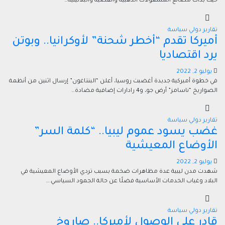
حيث بدأت مصانع المشغولات الذهبية والفضية والبلاتينية…
تقارير
دولي
سياسة
أميركا تقدم “أخطر شحنة” لأوكرانيا.. وبوتن
يرد اقتصاديا
يوليو 2, 2022
في خطوة أميركية جديدة أغضبت روسيا، أعلن “البنتاغون” إرسال اثنين من أنظمة
الصواريخ “ناسامز” أرض جو، و4 رادارات إضافية مضادة…
تقارير
دولي
سياسة
غضب يسود عموم ليبيا.. “كلمة السر”
الأوضاع المعيشية
يوليو 2, 2022
شهدت مدن ليبية عدة مظاهرات ضخمة بسبب تردي الأوضاع المعيشية في
البلاد وغياب الخدمات الأساسية فضلًا عن حالة الجمود السياسي.…
تقارير
دولي
سياسة
قادر على الوصول لأميركا.. صاروخ