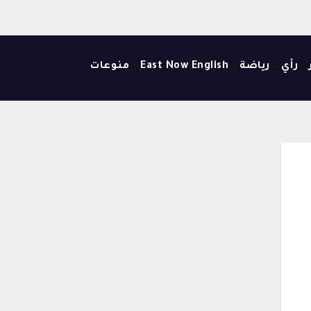
رأي
رياضة
East Now English
منوعات