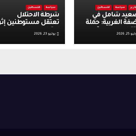
ارير
سياسة
فلسطين
سياسة
فلسطين
عيد شامل في
شرطة الاحتلال
ضفة الغربية: حملة
تعتقل مستوطنين إثر
تقالات واسعة
اعتداءات على
و 25, 2026
يوليو 23, 2026
عبئة عسكرية
مصلين.. وتعاون مع
رائيلية عقب أحداث
الأوقاف يعزز الهدوء
ية تل
وينشط الحركة
التجارية في القدس