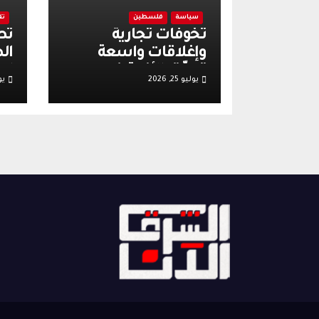
سياسة
فلسطين
تق
تخوفات تجارية
تص
وإغلاقات واسعة
ال
تعمّق الأزمة في
اع
يوليو 25, 2026
يولي
الضفة الغربية عقب
وت
أحداث قرية تل
إس
قر