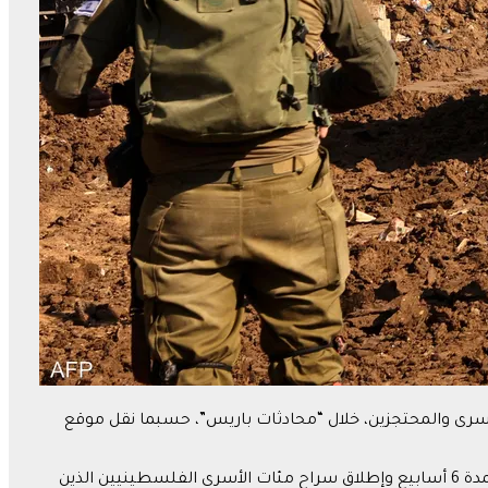
لأسرى والمحتجزين، خلال “محادثات باريس”، حسبما نقل موقع
وقالت المصادر، إن الإطار المحدّث يقترح أن تطلق حركة “حماس” سراح ما يقرب من 40 محتجزاً إسرائيلياً في غزة، مقابل وقف إطلاق النار لمدة 6 أسابيع وإطلاق سراح مئات الأسرى الفلسطينيين الذين