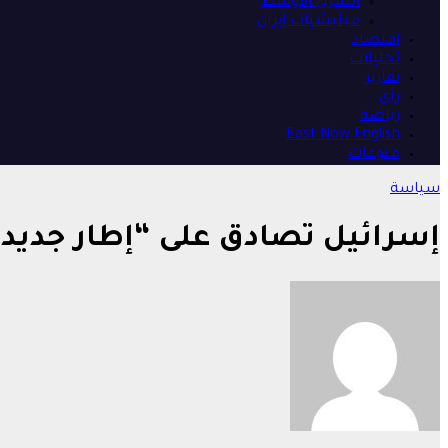
الشرق الأوسط
ميليشيات إيران
اقتصاد
تحليلات
تقارير
رأي
رياضة
East Now English
منوعات
سياسة
إسرائيل تصادق على “إطار جديد