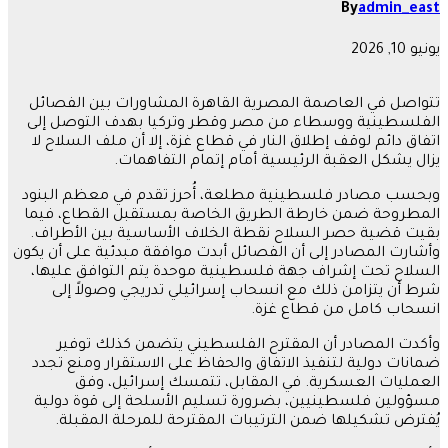
By
admin_east
يونيو 10, 2026
تتواصل في العاصمة المصرية القاهرة المشاورات بين الفصائل
الفلسطينية ووسطاء من مصر وقطر وتركيا بهدف التوصل إلى
اتفاق دائم لوقف إطلاق النار في قطاع غزة، إلا أن ملف السلاح لا
يزال يشكل العقبة الرئيسية أمام إتمام التفاهمات.
وبحسب مصادر فلسطينية مطلعة، أُحرز تقدم في معظم البنود
المطروحة ضمن خارطة الطريق الخاصة بمستقبل القطاع، فيما
بقيت قضية حصر السلاح نقطة الخلاف الأساسية بين الأطراف.
وأشارت المصادر إلى أن الفصائل أبدت موافقة مبدئية على أن يكون
السلاح تحت إشراف جهة فلسطينية موحدة يتم التوافق عليها،
شرط أن يتزامن ذلك مع انسحاب إسرائيلي تدريجي وصولاً إلى
انسحاب كامل من قطاع غزة.
وأكدت المصادر أن المقترح الفلسطيني يتضمن كذلك توفير
ضمانات دولية لتنفيذ الاتفاق والحفاظ على الاستقرار ومنع تجدد
العمليات العسكرية. في المقابل، تتمسك إسرائيل، وفق
مسؤولين فلسطينيين، بضرورة تسليم الأسلحة إلى قوة دولية
يُفترض تشكيلها ضمن الترتيبات المقترحة للمرحلة المقبلة.