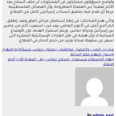
وأوضح مسؤولون مشاركون في المشاورات أن ملف السلاح يعد
الأكثر تعقيداً بين القضايا المطروحة، وأن الفصائل الفلسطينية
تربط أي تقدم فيه بتحقيق انسحاب إسرائيلي كامل من القطاع.
وتأتي هذه المباحثات في إطار استكمال مراحل اتفاق وقف إطلاق
النار الذي أُعلن في أكتوبر الماضي بعد حرب استمرت أكثر من عامين
بين إسرائيل وحركة حماس. ورغم استمرار الهدنة، فإن الأوضاع
الميدانية لا تزال هشة في ظل الغارات الإسرائيلية المتكررة التي
تسفر عن سقوط ضحايا وتزيد من حجم الدمار في القطاع.
تصفّح
غزة بين الحرب والحصار: مواطنون يحملون حماس مسؤولية الانهيار
ويدعون لإنهاء حكم الحركة
المقالات
جهود الوسطاء مستمرة.. وسلاح حماس يبقى العقبة الأبرز أمام
الاتفاق
By
admin_east