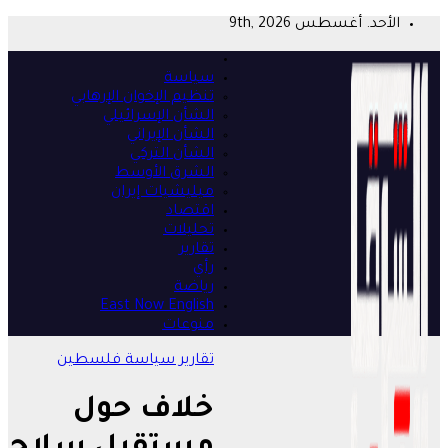
Skip
الأحد. أغسطس 9th, 2026
to
content
سياسة
تنظيم الإخوان الإرهابي
الشأن الإسرائيلي
الشأن الإيراني
الشأن التركي
الشرق الأوسط
ميليشيات إيران
اقتصاد
تحليلات
تقارير
رأي
رياضة
East Now English
منوعات
تقارير
سياسة
فلسطين
خلاف حول